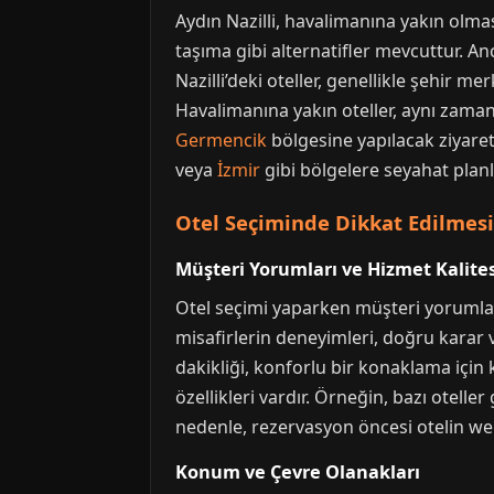
Aydın Nazilli, havalimanına yakın olmas
taşıma gibi alternatifler mevcuttur. A
Nazilli’deki oteller, genellikle şehir m
Havalimanına yakın oteller, aynı zaman
Germencik
bölgesine yapılacak ziyaret
veya
İzmir
gibi bölgelere seyahat planla
Otel Seçiminde Dikkat Edilmes
Müşteri Yorumları ve Hizmet Kalites
Otel seçimi yaparken müşteri yorumları
misafirlerin deneyimleri, doğru karar v
dakikliği, konforlu bir konaklama için kr
özellikleri vardır. Örneğin, bazı otelle
nedenle, rezervasyon öncesi otelin web s
Konum ve Çevre Olanakları