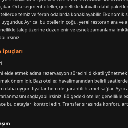
 çıkar. Orta segment oteller, genellikle kahvaltı dahil paketl
 otellerde temiz ve ferah odalarda konaklayabilir. Ekonomik se
 uygundur. Ayrıca, bu otellerin çoğu, yerel restoranlara ve 
enellikle talep üzerine düzenlenir ve esnek zamanlama imkân
ilirsiniz.
 İpuçları
ri
yimi elde etmek adına rezervasyon sürecini dikkatli yönetme
k önemlidir. Bazı oteller, havalimanından belirli saatlerde 
 daha uygun fiyatlar hem de garantili hizmet sağlar. Ayrıca, 
anmasını sağlayabilirsiniz. Bölgedeki oteller, genellikle esn
ce bu detayları kontrol edin. Transfer sırasında konforu artı
laşım