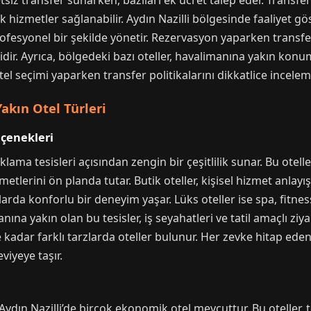
retsiz transfer sunarken, bazıları ek ücret talep eder. Transfer
k hizmetler sağlanabilir. Aydın Nazilli bölgesinde faaliyet gö
fesyonel bir şekilde yönetir. Rezervasyon yaparken transfer
dir. Ayrıca, bölgedeki bazı oteller, havalimanına yakın konum
el seçimi yaparken transfer politikalarını dikkatlice incelem
akın Otel Türleri
eçenekleri
aklama tesisleri açısından zengin bir çeşitlilik sunar. Bu otell
lerini ön planda tutar. Butik oteller, kişisel hizmet anlayışı
larda konforlu bir deneyim yaşar. Lüks oteller ise spa, fitne
ına yakın olan bu tesisler, iş seyahatleri ve tatil amaçlı ziyar
kadar farklı tarzlarda oteller bulunur. Her zevke hitap eden
viyeye taşır.
ydın Nazilli’de birçok ekonomik otel mevcuttur. Bu oteller, 