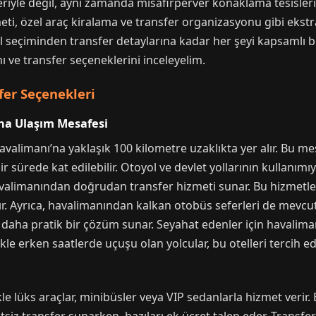
kleriyle değil, aynı zamanda misafirperver konaklama tesisler
meti, özel araç kiralama ve transfer organizasyonu gibi ekstr
el seçiminden transfer detaylarına kadar her şeyi kapsamlı bir
ı ve transfer seçeneklerini inceleyelim.
fer Seçenekleri
na Ulaşım Mesafesi
valimanı’na yaklaşık 100 kilometre uzaklıkta yer alır. Bu me
 sürede kat edilebilir. Otoyol ve devlet yollarının kullanımıyl
havalimanından doğrudan transfer hizmeti sunar. Bu hizmetl
nır. Ayrıca, havalimanından kalkan otobüs seferleri de mevcut
daha pratik bir çözüm sunar. Seyahat edenler için havalimanı
llikle erken saatlerde uçuşu olan yolcular, bu otelleri tercih
kle lüks araçlar, minibüsler veya VIP sedanlarla hizmet veri