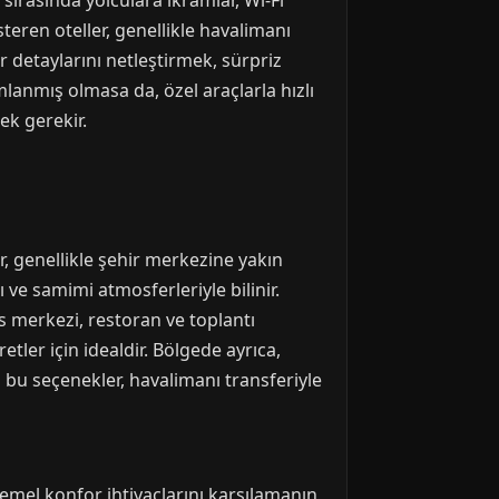
 sırasında yolculara ikramlar, Wi-Fi
steren oteller, genellikle havalimanı
 detaylarını netleştirmek, sürpriz
lanmış olmasa da, özel araçlarla hızlı
ek gerekir.
er, genellikle şehir merkezine yakın
 ve samimi atmosferleriyle bilinir.
ss merkezi, restoran ve toplantı
etler için idealdir. Bölgede ayrıca,
 bu seçenekler, havalimanı transferiyle
temel konfor ihtiyaçlarını karşılamanın