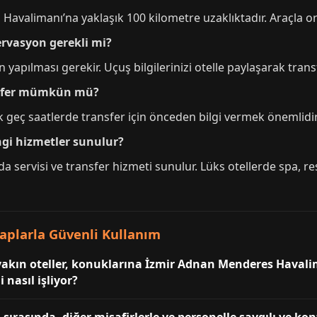
 Havalimanı’na yaklaşık 100 kilometre uzaklıktadır. Araçla o
ervasyon gerekli mi?
 yapılması gerekir. Uçuş bilgilerinizi otelle paylaşarak trans
ansfer mümkün mü?
k geç saatlerde transfer için önceden bilgi vermek önemlidir. 
ngi hizmetler sunulur?
oda servisi ve transfer hizmeti sunulur. Lüks otellerde spa, r
vaplarla Güvenli Kullanım
yakın oteller, konuklarına İzmir Adnan Menderes Havali
 nasıl işliyor?