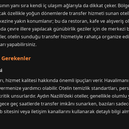
ının yanı sıra kendi iç ulaşım ağlarıyla da dikkat çeker. Bölg
ncak özellikle yoğun dönemlerde transfer hizmeti sunan otell
erkezine yakın konumlanır; bu da restoran, kafe ve alışveriş o
da çevre illere yapılacak günübirlik geziler için de merkezi
ler, otelin sunduğu transfer hizmetiyle rahatça organize edil
rı yapabilirsiniz.
i Gerekenler
i
, hizmet kalitesi hakkında önemli ipuçları verir. Havaliman
ermenize yardımcı olabilir. Otelin temizlik standartları, pers
itik unsurlardır. Aydın Nazilli’deki oteller, genellikle olumlu
r gece geç saatlerde transfer imkânı sunarken, bazıları sadece
itesini veya iletişim kanallarını kullanarak detaylı bilgi alm