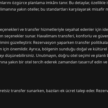
arını özgürce planlama imkânı tanır. Bu detaylar, özellikle iş
alimanına yakın oteller, bu standartları karşılayarak misafir
seçenekleri ve transfer hizmetleriyle seyahat edenler için ide
en seçenekler sunar. Havalimanı transferi, konforlu ve güvenl
mini güzelleştirir. Rezervasyon yaparken transfer politikala
çin önemlidir. Ayrıca, bölgenin sunduğu doğal ve kültürel 
 düşünebilirsiniz. Unutmayın, doğru otel seçimi ve planlı bi
anına yakın bir otel tercih ederek zamandan tasarruf edin ve
cretsiz transfer sunarken, bazıları ek ücret talep eder. Rezer