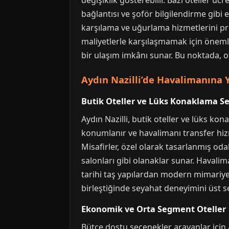
değişiklik gösterebilir. Bazı oteller üc
bağlantısı ve şoför bilgilendirme gibi e
karşılama ve uğurlama hizmetlerini pro
maliyetlerle karşılaşmamak için önemli
bir ulaşım imkânı sunar. Bu noktada, ot
Aydın Nazilli’de Havalimanına Y
Butik Oteller ve Lüks Konaklama S
Aydın Nazilli, butik oteller ve lüks kon
konumlanır ve havalimanı transfer hizmet
Misafirler, özel olarak tasarlanmış oda
salonları gibi olanaklar sunar. Havaliman
tarihi taş yapılardan modern mimariye 
birleştiğinde seyahat deneyimini üst se
Ekonomik ve Orta Segment Oteller
Bütçe dostu seçenekler arayanlar için A