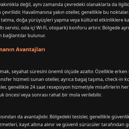
nlıkla değil, aynı zamanda çevredeki olanaklarla da ilgilidir.
a çevrilidir. Havalimanına yakın oteller, genellikle bu noktala
tatma, doğa yürüyüşleri yapma veya kültürel etkinliklere katı
 servisi, oda içi Wi-Fi, otopark) konforu artırır. Bölgede ayr
n bağlantılar bulunur.
anın Avantajları
ak, seyahat süresini önemli ölçüde azaltır. Özellikle erken 
nsfer hizmeti sunan oteller, ayrıca bagaj taşıma, check-in ko
isler, genellikle 24 saat resepsiyon hizmetiyle misafirlerin her
luk öncesi veya sonrası rahat bir mola verilebilir.
ısından da avantajlıdır. Bölgedeki tesisler, genellikle güven
zmetleri, kayıt altına alınır ve güvenli sürücüler tarafından ge