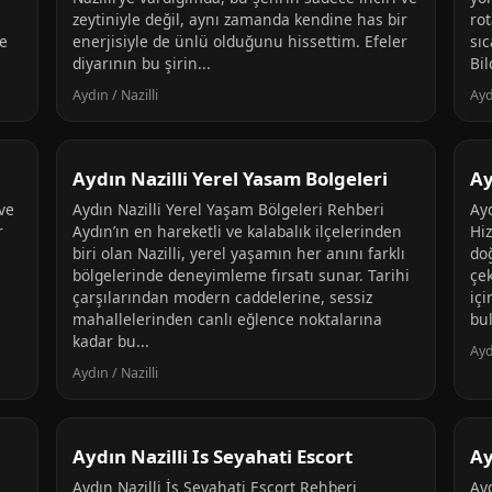
zeytiniyle değil, aynı zamanda kendine has bir
rot
e
enerjisiyle de ünlü olduğunu hissettim. Efeler
sıc
diyarının bu şirin...
Bil
Aydın / Nazilli
Ayd
Aydın Nazilli Yerel Yasam Bolgeleri
Ay
ve
Aydın Nazilli Yerel Yaşam Bölgeleri Rehberi
Ayd
r
Aydın’ın en hareketli ve kalabalık ilçelerinden
Hi
biri olan Nazilli, yerel yaşamın her anını farklı
doğ
bölgelerinde deneyimleme fırsatı sunar. Tarihi
çek
çarşılarından modern caddelerine, sessiz
içi
mahallelerinden canlı eğlence noktalarına
bul
kadar bu...
Ayd
Aydın / Nazilli
Aydın Nazilli Is Seyahati Escort
Ay
Aydın Nazilli İş Seyahati Escort Rehberi
Ayd