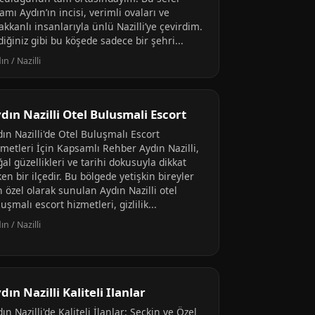
amı Aydın’ın incisi, verimli ovaları ve
akkanlı insanlarıyla ünlü Nazilli’ye çevirdim.
diğiniz gibi bu köşede sadece bir şehri...
ın / Nazilli
dın Nazilli Otel Bulusmali Escort
ın Nazilli'de Otel Buluşmalı Escort
zmetleri İçin Kapsamlı Rehber Aydın Nazilli,
al güzellikleri ve tarihi dokusuyla dikkat
en bir ilçedir. Bu bölgede yetişkin bireyler
n özel olarak sunulan Aydın Nazilli otel
uşmalı escort hizmetleri, gizlilik...
ın / Nazilli
dın Nazilli Kaliteli Ilanlar
ın Nazilli'de Kaliteli İlanlar: Seçkin ve Özel