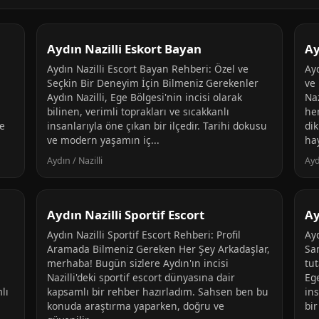
Aydın Nazilli Eskort Bayan
Ay
Aydın Nazilli Escort Bayan Rehberi: Özel ve
Ayd
Seçkin Bir Deneyim İçin Bilmeniz Gerekenler
ve
Aydın Nazilli, Ege Bölgesi'nin incisi olarak
Naz
bilinen, verimli toprakları ve sıcakkanlı
he
ge
insanlarıyla öne çıkan bir ilçedir. Tarihi dokusu
dik
ve modern yaşamın iç...
hay
Aydın / Nazilli
Ayd
Aydın Nazilli Sportif Escort
Ay
Aydın Nazilli Sportif Escort Rehberi: Profil
Ayd
Aramada Bilmeniz Gereken Her Şey Arkadaşlar,
Sa
merhaba! Bugün sizlere Aydın'ın incisi
tut
Nazilli'deki sportif escort dünyasına dair
Eg
lı
kapsamlı bir rehber hazırladım. Sahsen ben bu
in
konuda araştırma yaparken, doğru ve
bir