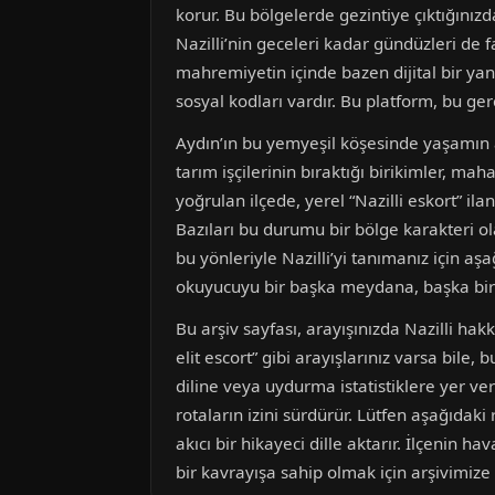
korur. Bu bölgelerde gezintiye çıktığınızda
Nazilli’nin geceleri kadar gündüzleri de fa
mahremiyetin içinde bazen dijital bir yans
sosyal kodları vardır. Bu platform, bu ger
Aydın’ın bu yemyeşil köşesinde yaşamın a
tarım işçilerinin bıraktığı birikimler, m
yoğrulan ilçede, yerel “Nazilli eskort” il
Bazıları bu durumu bir bölge karakteri ol
bu yönleriyle Nazilli’yi tanımanız için aşa
okuyucuyu bir başka meydana, başka bir 
Bu arşiv sayfası, arayışınızda Nazilli hak
elit escort” gibi arayışlarınız varsa bile
diline veya uydurma istatistiklere yer ve
rotaların izini sürdürür. Lütfen aşağıdaki
akıcı bir hikayeci dille aktarır. İlçenin 
bir kavrayışa sahip olmak için arşivimize