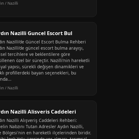
ın / Nazilli
dın Nazilli Guncel Escort Bul
dın Nazilli’de Güncel Escort Bulma Rehberi
ın Nazilli’de güncel escort bulma arayışı,
isel tercihlere ve beklentilere göre
illenen özel bir süreçtir. Nazilli’nin hareketli
yal yapısı, sürekli değişen dinamikleri ve
klı profillerdeki bayan seçenekleri, bu
nda...
ın / Nazilli
dın Nazilli Alisveris Caddeleri
ın Nazilli Alışveriş Caddeleri Rehberi:
elin Nabzını Tutan Adresler Aydın Nazilli,
 Bölgesi'nin en hareketli ilçelerinden biridir.
ihi İpek Yolu üzerinde yer alması, tarımsal