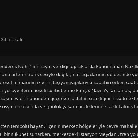
a 24 makale
Menderes Nehri’nin hayat verdiği topraklarda konumlanan Nazilli, 
ana arterin trafik sesiyle değil, çınar ağaçlarının gölgesinde y
öresel mimarinin izlerini taşıyan yapılarıyla sabahın erken saatle
 yürüyenlerin neşeli sohbetlerine karışır. Nazilli’yi anlamak, b
sakin evlerin önünden geçerken asfaltın sıcaklığını hissetmekte
, sosyal dokusunda ve günlük yaşam pratiklerinde saklı kalmış h
ten tempolu hayatı, ilçenin merkez bölgeleriyle çevre mahalleler
al bir sükunet sunarken, merkezdeki İstasyon Meydanı, tren yol