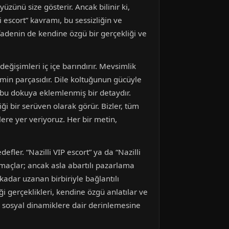
yüzünü size gösterir. Ancak bilinir ki,
i escort” kavramı, bu sessizliğin ve
ifadenin de kendine özgü bir gerçekliği ve
ğişimleri iç içe barındırır. Mevsimlik
imin parçasıdır. Dile koltuğunun gücüyle
de bu dokuya eklemlenmiş bir detaydır.
ği bir serüven olarak görür. Bizler, tüm
elere yer veriyoruz. Her bir metin,
fler. “Nazilli VIP escort” ya da “Nazilli
 amaçlar; ancak asla abartılı pazarlama
kadar uzanan birbiriyle bağlantılı
ği gerçeklikleri, kendine özgü anlatılar ve
rel sosyal dinamiklere dair derinlemesine