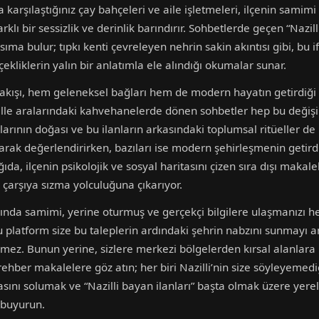
 karşılaştığınız çay bahçeleri ve aile işletmeleri, ilçenin samimi 
rklı bir sessizlik ve derinlik barındırır. Sohbetlerde geçen “Nazill
ıma bulur; tıpkı kenti çevreleyen nehrin sakin akıntısı gibi, bu 
çekliklerin yalın bir anlatımla ele alındığı okumalar sunar.
kışı, hem geleneksel bağları hem de modern hayatın getirdiği de
ahalle aralarındaki kahvehanelerde dönen sohbetler hep bu değiş
anlarının doğası ve bu ilanların arkasındaki toplumsal ritüeller 
arak değerlendirirken, bazıları ise modern şehirleşmenin getirdi
ğıda, ilçenin psikolojik ve sosyal haritasını çizen sıra dışı makal
çarşıya sızma yolculuğuna çıkarıyor.
kında samimi, yerine oturmuş ve gerçekçi bilgilere ulaşmanızı hede
, bu platform size bu taleplerin ardındaki şehrin nabzını sunmayı
rmez. Bunun yerine, sizlere merkezi bölgelerden kırsal alanlara 
 rehber makalelere göz atın; her biri Nazilli’nin size söyleyemedi
havasını solumak ve “Nazilli bayan ilanları” başta olmak üzere ye
 buyurun.