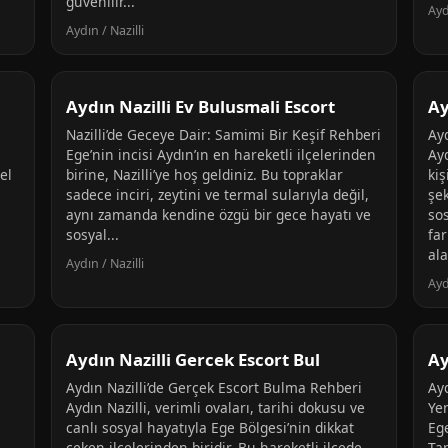
güvenilir...
Ayd
Aydın / Nazilli
Aydın Nazilli Ev Bulusmali Escort
Ay
Nazilli’de Geceye Dair: Samimi Bir Keşif Rehberi
Ay
Ege’nin incisi Aydın’ın en hareketli ilçelerinden
Ayd
el
birine, Nazilli’ye hoş geldiniz. Bu topraklar
kiş
sadece inciri, zeytini ve termal sularıyla değil,
şek
aynı zamanda kendine özgü bir gece hayatı ve
sos
sosyal...
far
ala
Aydın / Nazilli
Ayd
Aydın Nazilli Gercek Escort Bul
Ay
Aydın Nazilli’de Gerçek Escort Bulma Rehberi
Ayd
Aydın Nazilli, verimli ovaları, tarihi dokusu ve
Yer
canlı sosyal hayatıyla Ege Bölgesi’nin dikkat
Ege
çeken ilçelerinden biridir. Bu hareketli ilçede,
Tar