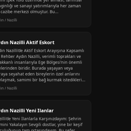
nginliği ve sanayi yatırımlarıyla her zaman
 cazibe merkezi olmuştur. Bu...
ın / Nazilli
dın Nazilli Aktif Eskort
ın Nazilli’de Aktif Eskort Arayışına Kapsamlı
 Rehber Aydın Nazilli, verimli toprakları ve
akkanlı insanlarıyla Ege Bölgesi’nin önemli
elerinden biridir. Burada yaşayan veya
raya seyahat eden bireylerin özel anlarını
ylaşmak, samimi bir bağ kurmak istedikleri...
ın / Nazilli
dın Nazilli Yeni Ilanlar
illi’de Yeni İlanlarla Karşınızdayım: Şehrin
mini Yakalayın Sevgili dostlar, yine bir keşif
lculuğunun tam ortasındayım. Bu sefer