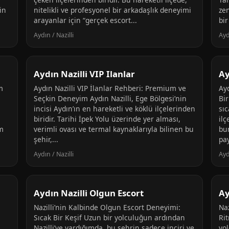
in
nitelikli ve profesyonel bir arkadaşlık deneyimi
ze
arayanlar için “gerçek escort...
bir
Aydın / Nazilli
Ayd
Aydın Nazilli VIP Ilanlar
Ay
m
Aydın Nazilli VIP İlanlar Rehberi: Premium ve
Ayd
Seçkin Deneyim Aydın Nazilli, Ege Bölgesi’nin
Bir
incisi Aydın’ın en hareketli ve köklü ilçelerinden
sıc
biridir. Tarihi İpek Yolu üzerinde yer alması,
ilç
em
verimli ovası ve termal kaynaklarıyla bilinen bu
bu
şehir,...
pa
Aydın / Nazilli
Ayd
Aydın Nazilli Olgun Escort
Ay
Nazilli’nin Kalbinde Olgun Escort Deneyimi:
Naz
Sıcak Bir Keşif Uzun bir yolculuğun ardından
Rit
Nazilli’ye vardığımda, bu şehrin sadece inciri ve
yo