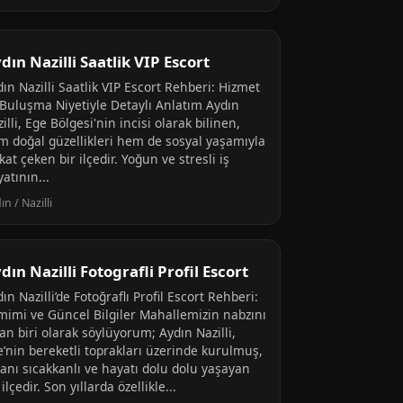
dın Nazilli Saatlik VIP Escort
ın Nazilli Saatlik VIP Escort Rehberi: Hizmet
 Buluşma Niyetiyle Detaylı Anlatım Aydın
illi, Ege Bölgesi'nin incisi olarak bilinen,
m doğal güzellikleri hem de sosyal yaşamıyla
kat çeken bir ilçedir. Yoğun ve stresli iş
atının...
ın / Nazilli
dın Nazilli Fotografli Profil Escort
ın Nazilli’de Fotoğraflı Profil Escort Rehberi:
mimi ve Güncel Bilgiler Mahallemizin nabzını
an biri olarak söylüyorum; Aydın Nazilli,
e’nin bereketli toprakları üzerinde kurulmuş,
sanı sıcakkanlı ve hayatı dolu dolu yaşayan
 ilçedir. Son yıllarda özellikle...