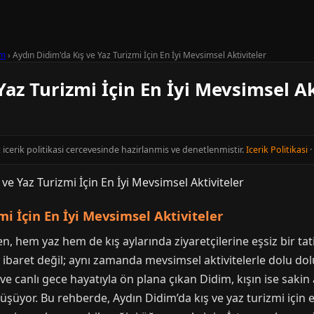
im
›
Aydın Didim'da Kış ve Yaz Turizmi İçin En İyi Mevsimsel Aktiviteler
Yaz Turizmi İçin En İyi Mevsimsel Ak
t icerik politikasi cercevesinde hazirlanmis ve denetlenmistir.
Icerik Politikasi
·
mi İçin En İyi Mevsimsel Aktiviteler
nen, hem yaz hem de kış aylarında ziyaretçilerine eşsiz bir ta
baret değil; aynı zamanda mevsimsel aktivitelerle dolu dolu 
rı ve canlı gece hayatıyla ön plana çıkan Didim, kışın ise sak
şüyor. Bu rehberde, Aydın Didim’da kış ve yaz turizmi için en