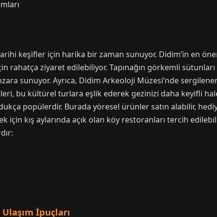
amları
tarihi keşifler için harika bir zaman sunuyor. Didim’in en ön
 rahatça ziyaret edilebiliyor. Tapınağın görkemli sütunları v
manzara sunuyor. Ayrıca, Didim Arkeoloji Müzesi’nde sergilen
ri, bu kültürel turlara eşlik ederek gezinizi daha keyifli hale
ldukça popülerdir. Burada yöresel ürünler satın alabilir, hediye
çin kış aylarında açık olan köy restoranları tercih edilebili
dır:
Ulaşım İpuçları