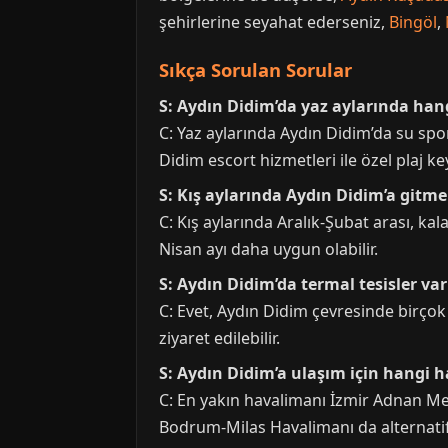
şehirlerine seyahat ederseniz,
Bingöl
,
Sıkça Sorulan Sorular
S: Aydın Didim’da yaz aylarında hang
C: Yaz aylarında Aydın Didim’da su sporl
Didim escort hizmetleri ile özel plaj key
S: Kış aylarında Aydın Didim’a gitm
C: Kış aylarında Aralık-Şubat arası, ka
Nisan ayı daha uygun olabilir.
S: Aydın Didim’da termal tesisler va
C: Evet, Aydın Didim çevresinde birçok
ziyaret edilebilir.
S: Aydın Didim’a ulaşım için hangi
C: En yakın havalimanı İzmir Adnan Men
Bodrum-Milas Havalimanı da alternatif 