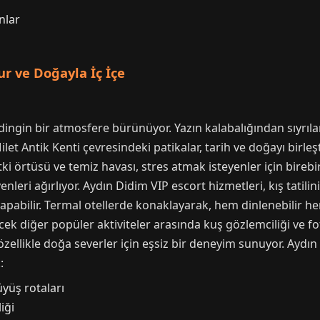
nlar
r ve Doğayla İç İçe
ingin bir atmosfere bürünüyor. Yazın kalabalığından sıyrıl
Milet Antik Kenti çevresindeki patikalar, tarih ve doğayı birl
tki örtüsü ve temiz havası, stres atmak isteyenler için birebir
nleri ağırlıyor. Aydın Didim VIP escort hizmetleri, kış tatili
apabilir. Termal otellerde konaklayarak, hem dinlenebilir hem d
cek diğer popüler aktiviteler arasında kuş gözlemciliği ve fo
özellikle doğa severler için eşsiz bir deneyim sunuyor. Ayd
:
üyüş rotaları
iği