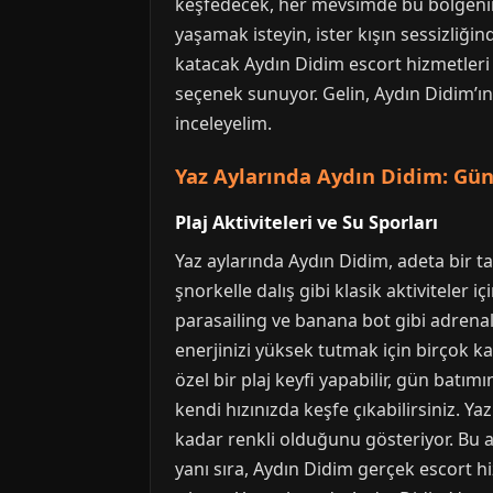
keşfedecek, her mevsimde bu bölgenin 
yaşamak isteyin, ister kışın sessizliğin
katacak Aydın Didim escort hizmetleri d
seçenek sunuyor. Gelin, Aydın Didim’ın
inceleyelim.
Yaz Aylarında Aydın Didim: Gün
Plaj Aktiviteleri ve Su Sporları
Yaz aylarında Aydın Didim, adeta bir t
şnorkelle dalış gibi klasik aktiviteler 
parasailing ve banana bot gibi adrenal
enerjinizi yüksek tutmak için birçok ka
özel bir plaj keyfi yapabilir, gün batı
kendi hızınızda keşfe çıkabilirsiniz. Ya
kadar renkli olduğunu gösteriyor. Bu ak
yanı sıra, Aydın Didim gerçek escort hi