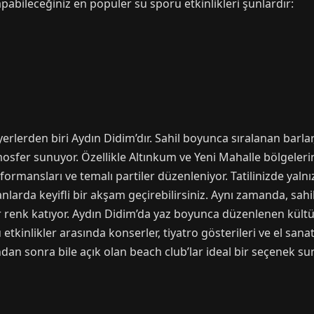
apabileceğiniz en popüler su sporu etkinlikleri şunlardır:
yerlerden biri Aydın Didim’dır. Sahil boyunca sıralanan barla
tmosfer sunuyor. Özellikle Altınkum ve Yeni Mahalle bölgele
formansları ve temalı partiler düzenleniyor. Tatilinizde yaln
nlarda keyifli bir akşam geçirebilirsiniz. Aynı zamanda, sahi
ir renk katıyor. Aydın Didim’da yaz boyunca düzenlenen kültür
u etkinlikler arasında konserler, tiyatro gösterileri ve el san
dan sonra bile açık olan beach club’lar ideal bir seçenek s