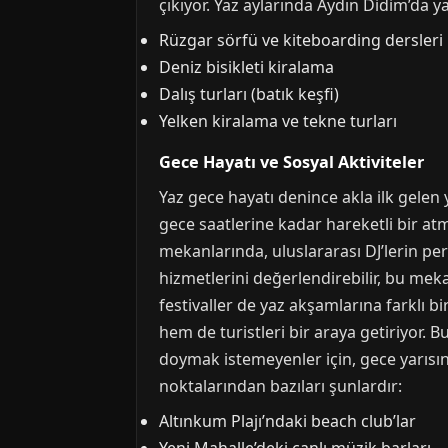
çıkıyor. Yaz aylarında Aydın Didim’da y
Rüzgar sörfü ve kiteboarding dersleri
Deniz bisikleti kiralama
Dalış turları (batık keşfi)
Yelken kiralama ve tekne turları
Gece Hayatı ve Sosyal Aktiviteler
Yaz gece hayatı denince akla ilk gelen 
gece saatlerine kadar hareketli bir a
mekanlarında, uluslararası DJ’lerin per
hizmetlerini değerlendirebilir, bu meka
festivaller de yaz akşamlarına farklı b
hem de turistleri bir araya getiriyor. B
doymak istemeyenler için, gece yarısın
noktalarından bazıları şunlardır:
Altınkum Plajı’ndaki beach club’lar