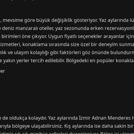
mevsime göre büyük değişiklik gösteriyor. Yaz aylarında lüks
kle deniz manzaralı oteller, yaz sezonunda erken rezervasyonl
birimleri öne çıkıyor. Uygun fiyatlı seçenekler arayanlar içi
izmetleri, konaklama sırasında size özel bir deneyim sunmak iç
lık ve ulaşım kolaylığı gibi faktörleri göz önünde bulundurma
ere yakın yerler tercih edilebilir. Bölgedeki en popüler konakl
ler
e de oldukça kolaydır. Yaz aylarında İzmir Adnan Menderes
rıyla bölgeye ulaşabilirsiniz. Kış aylarında ise daha sakin bi