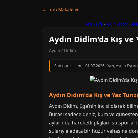
← Tum Makaleler
Ana Sayfa
›
Aydın Escort
›
Did
Aydın Didim'da Kış ve 
Aydın / Didim
Son guncelleme:
01.07.2026
· Yazi, Aydın Escor
Aydın Didim'da Kış ve Yaz Turiz
Aydın Didim, Ege’nin incisi olarak bili
Burası sadece deniz, kum ve güneşten i
aylarında hareketli plajları, su sporla
sularıyla adeta bir huzur vahasına dönü