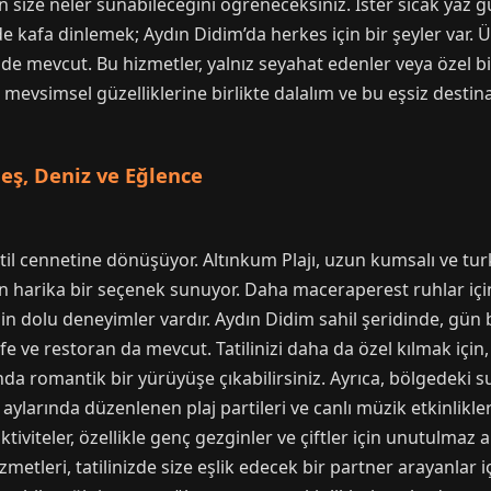
size neler sunabileceğini öğreneceksiniz. İster sıcak yaz g
de kafa dinlemek; Aydın Didim’da herkes için bir şeyler var. Ü
e mevcut. Bu hizmetler, yalnız seyahat edenler veya özel bir
 mevsimsel güzelliklerine birlikte dalalım ve bu eşsiz desti
eş, Deniz ve Eğlence
atil cennetine dönüşüyor. Altınkum Plajı, uzun kumsalı ve t
için harika bir seçenek sunuyor. Daha maceraperest ruhlar için 
in dolu deneyimler vardır. Aydın Didim sahil şeridinde, gün 
fe ve restoran da mevcut. Tatilinizi daha da özel kılmak için,
mında romantik bir yürüyüşe çıkabilirsiniz. Ayrıca, bölgedeki 
z aylarında düzenlenen plaj partileri ve canlı müzik etkinlikle
tiviteler, özellikle genç gezginler ve çiftler için unutulmaz 
zmetleri, tatilinizde size eşlik edecek bir partner arayanlar