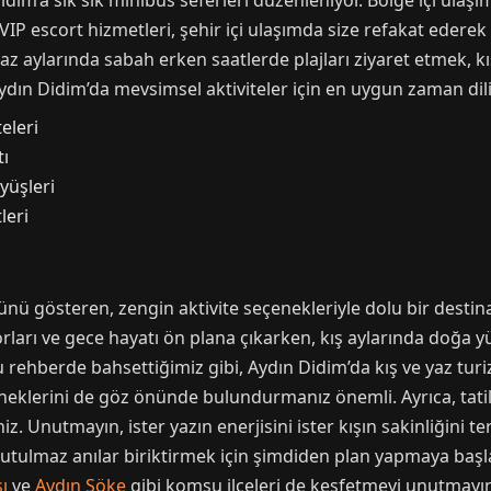
dim’a sık sık minibüs seferleri düzenleniyor. Bölge içi ulaşı
VIP escort hizmetleri, şehir içi ulaşımda size refakat ederek 
yaz aylarında sabah erken saatlerde plajları ziyaret etmek, kı
Aydın Didim’da mevsimsel aktiviteler için en uygun zaman dili
eleri
tı
yüşleri
leri
ünü gösteren, zengin aktivite seçenekleriyle dolu bir desti
orları ve gece hayatı ön plana çıkarken, kış aylarında doğa yü
u rehberde bahsettiğimiz gibi, Aydın Didim’da kış ve yaz turiz
eklerini de göz önünde bulundurmanız önemli. Ayrıca, tatili
z. Unutmayın, ister yazın enerjisini ister kışın sakinliğini t
utulmaz anılar biriktirmek için şimdiden plan yapmaya başla
ı
ve
Aydın Söke
gibi komşu ilçeleri de keşfetmeyi unutmayın.