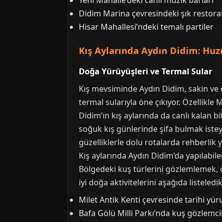
Yeni Mahalle’deki canlı müzik barları
Didim Marina çevresindeki şık restora
Hisar Mahallesi’ndeki temalı partiler
Kış Aylarında Aydın Didim: Huzu
Doğa Yürüyüşleri ve Termal Sular
Kış mevsiminde Aydın Didim, sakin ve d
termal sularıyla öne çıkıyor. Özellikle 
Didim’ın kış aylarında da canlı kalan bi
soğuk kış günlerinde şifa bulmak isteye
güzelliklerle dolu rotalarda rehberlik y
Kış aylarında Aydın Didim’da yapılabile
Bölgedeki kuş türlerini gözlemlemek, 
iyi doğa aktivitelerini aşağıda listeledik
Milet Antik Kenti çevresinde tarihi yür
Bafa Gölü Milli Parkı’nda kuş gözlemcil