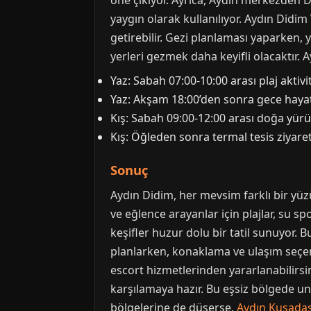
öne çıkıyor. Ayrıca, Aydın merkezden Di
yaygın olarak kullanılıyor. Aydın Didim 
getirebilir. Gezi planlaması yaparken, 
yerleri gezmek daha keyifli olacaktır. 
Yaz: Sabah 07:00-10:00 arası plaj aktivit
Yaz: Akşam 18:00’den sonra gece haya
Kış: Sabah 09:00-12:00 arası doğa yürü
Kış: Öğleden sonra termal tesis ziyaret
Sonuç
Aydın Didim, her mevsim farklı bir yüz
ve eğlence arayanlar için plajlar, su sp
keşifler huzur dolu bir tatil sunuyor. B
planlarken, konaklama ve ulaşım seçen
escort hizmetlerinden yararlanabilirsini
karşılamaya hazır. Bu eşsiz bölgede un
bölgelerine de düşerse,
Aydın Kuşadas