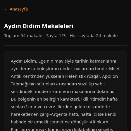
← Anasayfa
Aydın Didim Makaleleri
Toplam 54 makale - Sayfa 1/3 - Her sayfada 24 makale
Aydın Didim, Ege’nin mavisiyle tarihin katmanlarını
aynı terasta buluşturan ender kıyılardan biridir. Milet
Antik Kenti’nden yükselen Helenistik rüzgâr, Apollon
Tapınağı’nın sütunları arasından süzülüp sahil
şeridindeki modern kafelerin masalarına dokunur.
Bu bölgenin en belirgin karakteri, ikili ritimdir: hafta
sonları İzmir ve çevre illerden gelen misafirlerle
hareketlenen çarşı-Argenta hattı, hafta içi ise kendi
halinde bir emekli cennetine dönüşür. Altınkum
Plajı’nın yumuşak kumu, yazın kalabalığın sesiyle;