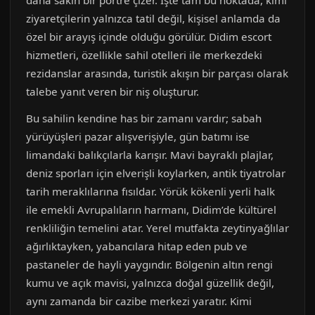
daha sakin bir portre çizer. İşte tam bu noktada, kimi
ziyaretçilerin yalnızca tatil değil, kişisel anlamda da
özel bir arayış içinde olduğu görülür. Didim escort
hizmetleri, özellikle sahil otelleri ile merkezdeki
rezidanslar arasında, turistik akışın bir parçası olarak
talebe yanıt veren bir niş oluşturur.
Bu sahilin kendine has bir zamanı vardır; sabah
yürüyüşleri pazar alışverişiyle, gün batımı ise
limandaki balıkçılarla karışır. Mavi bayraklı plajlar,
deniz sporları için elverişli koylarken, antik tiyatrolar
tarih meraklılarına fısıldar. Yörük kökenli yerli halk
ile emekli Avrupalıların harmanı, Didim’de kültürel
renkliliğin temelini atar. Yerel mutfakta zeytinyağlılar
ağırlıktayken, yabancılara hitap eden pub ve
pastaneler de hayli yaygındır. Bölgenin altın rengi
kumu ve açık mavisi, yalnızca doğal güzellik değil,
aynı zamanda bir cazibe merkezi yaratır. Kimi