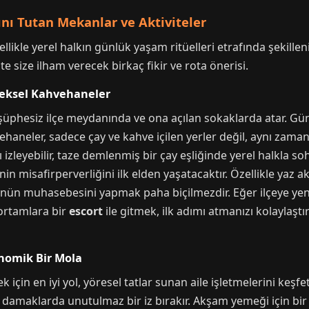
nı Tutan Mekanlar ve Aktiviteler
llikle yerel halkın günlük yaşam ritüelleri etrafında şekilleni
 size ilham verecek birkaç fikir ve rota önerisi.
neksel Kahvehaneler
 şüphesiz ilçe meydanında ve ona açılan sokaklarda atar. 
aneler, sadece çay ve kahve içilen yerler değil, aynı zaman
zleyebilir, taze demlenmiş bir çay eşliğinde yerel halkla so
nin misafirperverliğini ilk elden yaşatacaktır. Özellikle yaz 
ünün muhasebesini yapmak paha biçilmezdir. Eğer ilçeye yeni
 ortamlara bir
escort
ile gitmek, ilk adımı atmanızı kolaylaştı
nomik Bir Mola
 için en iyi yol, yöresel tatlar sunan aile işletmelerini keşf
damaklarda unutulmaz bir iz bırakır. Akşam yemeği için bir p