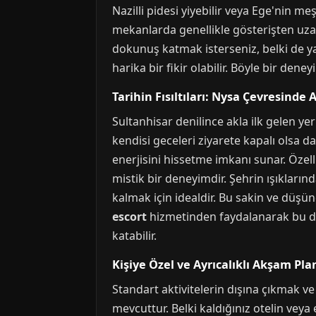
Nazilli pidesi yiyebilir veya Ege'nin m
mekanlarda genellikle gösterişten uzak
dokunuş katmak isterseniz, belki de yan
harika bir fikir olabilir. Böyle bir den
Tarihin Fısıltıları: Nysa Çevresinde
Sultanhisar denilince akla ilk gelen ye
kendisi geceleri ziyarete kapalı olsa 
enerjisini hissetme imkanı sunar. Özell
mistik bir deneyimdir. Şehrin ışıkların
kalmak için idealdir. Bu sakin ve düşün
escort
hizmetinden faydalanarak bu den
katabilir.
Kişiye Özel ve Ayrıcalıklı Akşam Pla
Standart aktivitelerin dışına çıkmak v
mevcuttur. Belki kaldığınız otelin veya