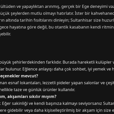
rültüden ve yapaylıktan arınmış, gerçek bir Ege deneyimi vaat
üçük şeylerden mutlu olmayı hatırlatır. İster bir kahvehaned
rın altında tarihin fısıltılarını dinleyin; Sultanhisar size huz
gece hayatına göre değil, bu otantik kasabanın kendi ritmin
bilir.
üyük şehirlerdekinden farklıdır. Burada hareketli kulüpler ve
lar bulunur. Eğlence anlayışı daha çok sohbet, iyi yemek ve h
 seçenekler mevcut?
an esnaf lokantaları, lezzetli pideler yapan salonlar ve çeşit
ellikle taze ve günlük ürünler kullanılır.
um, akşamları sıkılır mıyım?
. Eğer sakinliği ve kendi başınıza kalmayı seviyorsanız Sultan
e gidebilir veya daha kişiselleştirilmiş bir akşam için size 