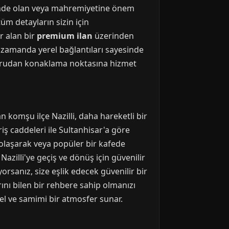
atinde olan veya mahremiyetine önem
üm detayların sizin için
r alan bir
premium ilan
üzerinden
nı zamanda yerel bağlantıları sayesinde
 doğrudan konaklama noktasına hizmet
n komşu ilçe Nazilli, daha hareketli bir
iş caddeleri ile Sultanhisar'a göre
 dolaşarak veya popüler bir kafede
azilli'ye geçiş ve dönüş için güvenilir
rsanız, size eşlik edecek güvenilir bir
rını bilen bir rehbere sahip olmanızı
rel ve samimi bir atmosfer sunar.