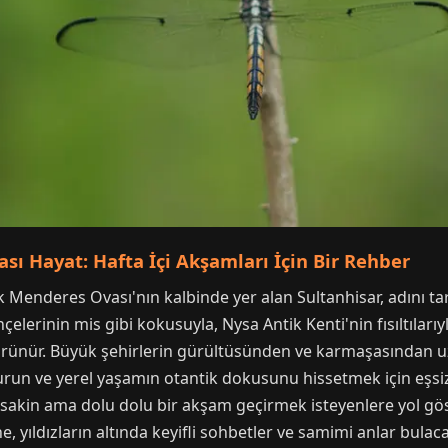
sı Hayat: Hafta İçi Akşamları İçin Bir Rehber
 Menderes Ovası'nın kalbinde yer alan Sultanhisar, adını tar
hçelerinin mis gibi kokusuyla, Nysa Antik Kenti'nin fısıltılar
ürünür. Büyük şehirlerin gürültüsünden ve karmaşasından uz
urun ve yerel yaşamın otantik dokusunu hissetmek için eşsiz 
 sakin ama dolu dolu bir akşam geçirmek isteyenlere yol gö
e, yıldızların altında keyifli sohbetler ve samimi anlar bulaca