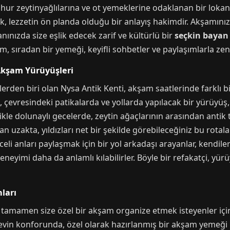
eşhur zeytinyağlılarına ve ot yemeklerine odaklanan bir lokant
, lezzetin ön planda olduğu bir anlayış hakimdir. Akşamınız
ınızda size eşlik edecek zarif ve kültürlü bir
seçkin bayan
eyim, sıradan bir yemeği, keyifli sohbetler ve paylaşımlarla ze
 Akşam Yürüyüşleri
rlerden biri olan Nysa Antik Kenti, akşam saatlerinde farklı b
da, çevresindeki patikalarda ve yollarda yapılacak bir yürüy
ikle dolunaylı gecelerde, zeytin ağaçlarının arasından antik 
dan uzakta, yıldızları net bir şekilde görebileceğiniz bu rota
celi anları paylaşmak için bir yol arkadaşı arayanlar, kendile
eyimi daha da anlamlı kılabilirler. Böyle bir refakatçi, yü
nları
e tamamen size özel bir akşam organize etmek isteyenler içi
 evin konforunda, özel olarak hazırlanmış bir akşam yemeği pl