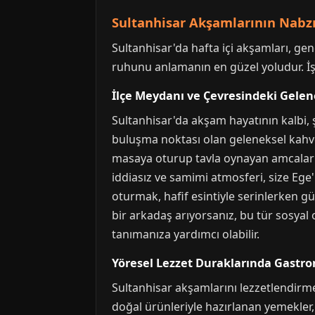
Sultanhisar Akşamlarının Nabzı
Sultanhisar'da hafta içi akşamları, gene
ruhunu anlamanın en güzel yoludur. İşte
İlçe Meydanı ve Çevresindeki Gele
Sultanhisar'da akşam hayatının kalbi,
buluşma noktası olan geleneksel kahveh
masaya oturup tavla oynayan amcaları i
iddiasız ve samimi atmosferi, size Ege'
oturmak, hafif esintiyle serinlerken g
bir arkadaş arıyorsanız, bu tür sosyal
tanımanıza yardımcı olabilir.
Yöresel Lezzet Duraklarında Gastro
Sultanhisar akşamlarını lezzetlendirmek
doğal ürünleriyle hazırlanan yemekler, 