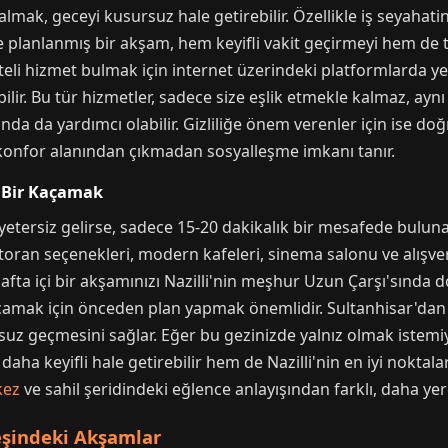
almak, geceyi kusursuz hale getirebilir. Özellikle iş seyah
e planlanmış bir akşam, hem keyifli vakit geçirmeyi hem de t
iteli hizmet bulmak için internet üzerindeki platformlarda ye
ilir. Bu tür hizmetler, sadece size eşlik etmekle kalmaz, ay
unda da yardımcı olabilir. Gizliliğe önem verenler için ise
konfor alanından çıkmadan sosyalleşme imkanı tanır.
a Bir Kaçamak
 yetersiz gelirse, sadece 15-20 dakikalık bir mesafede buluna
estoran seçenekleri, modern kafeleri, sinema salonu ve alışver
Hafta içi bir akşamınızı Nazilli'nin meşhur Uzun Çarşı'sında
açamak için önceden plan yapmak önemlidir. Sultanhisar'dan N
uz geçmesini sağlar. Eğer bu gezinizde yalnız olmak istemiyo
ha keyifli hale getirebilir hem de Nazilli'nin en iyi noktala
kez
ve sahil şeridindeki eğlence anlayışından farklı, daha ye
eşindeki Akşamlar