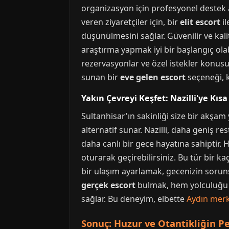
organizasyon için profesyonel destek 
veren ziyaretçiler için, bir
elit escort
il
düşünülmesini sağlar. Güvenilir ve kal
araştırma yapmak iyi bir başlangıç olab
rezervasyonlar ve özel istekler konus
sunan bir
eve gelen escort
seçeneği, 
Yakın Çevreyi Keşfet: Nazilli'ye Kıs
Sultanhisar'ın sakinliği size bir akşam
alternatif sunar. Nazilli, daha geniş r
daha canlı bir gece hayatına sahiptir. 
oturarak geçirebilirsiniz. Bu tür bir k
bir ulaşım ayarlamak, gecenizin soruns
gerçek escort
bulmak, hem yolculuğu da
sağlar. Bu deneyim, elbette
Aydın mer
Sonuç: Huzur ve Otantikliğin P