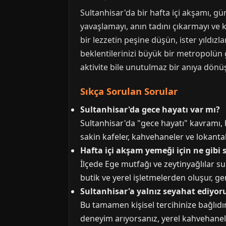
Sultanhisar'da bir hafta içi akşamı, gü
yavaşlamayı, anın tadını çıkarmayı ve k
bir lezzetin peşine düşün, ister yıldızla
beklentilerinizi büyük bir metropolün 
aktivite bile unutulmaz bir anıya dönüşe
Sıkça Sorulan Sorular
Sultanhisar'da gece hayatı var mı?
Sultanhisar'da "gece hayatı" kavramı, b
sakin kafeler, kahvehaneler ve lokanta
Hafta içi akşam yemeği için ne gibi
İlçede Ege mutfağı ve zeytinyağlılar sun
butik ve yerel işletmelerden oluşur, gen
Sultanhisar'a yalnız seyahat ediyor
Bu tamamen kişisel tercihinize bağlıdır
deneyim arıyorsanız, yerel kahvehaneler