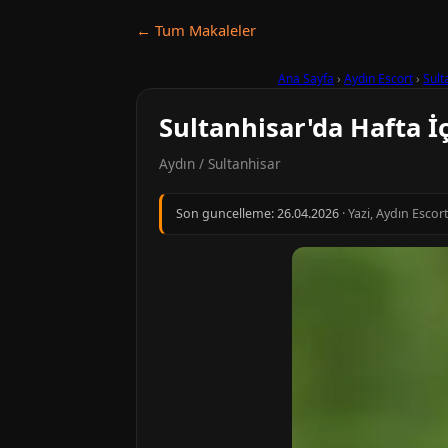
← Tum Makaleler
Ana Sayfa
›
Aydın Escort
›
Sult
Sultanhisar'da Hafta İ
Aydın / Sultanhisar
Son guncelleme:
26.04.2026
· Yazi, Aydın Escor