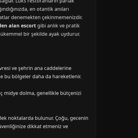
ağlar. Lüks restoranların parlak
ğındığınızda, en otantik anıları
i tatlar denemekten çekinmemenizdir.
den alan escort
gibi anlık ve pratik
mükemmel bir şekilde ayak uydurur.
vresi ve şehrin ana caddelerine
e bu bölgeler daha da hareketlenir.
ç midye dolma, genellikle bütçenizi
 işlek noktalarda bulunur. Çoğu, gecenin
güvenliğinize dikkat etmeniz ve