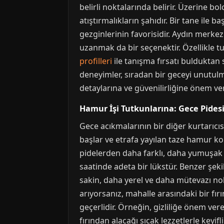
belirli noktalarında belirir. Üzerine b
atıştırmalıkların şahıdır. Bir tane ile 
gezginlerinin favorisidir. Aydın merke
uzanmak da bir seçenektir. Özellikle tu
profilleri
ile tanışma fırsatı bulduktan s
deneyimler, sıradan bir geceyi unutulma
detaylarına ve güvenilirliğine önem ver
Hamur İşi Tutkunlarına: Gece Pides
Gece acıkmalarının bir diğer kurtarıcıs
başlar ve etrafa yayılan taze hamur koku
pidelerden daha farklı, daha yumuşak ve 
saatinde adeta bir lükstür. Benzer şekild
sakin, daha yerel ve daha mütevazı no
arıyorsanız, mahalle arasındaki bir fır
geçerlidir. Örneğin, gizliliğe önem ver
fırından alacağı sıcak lezzetlerle keyifli