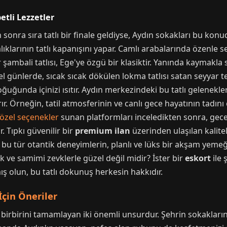
betli Lezzetler
sonra sıra tatlı bir finale geldiyse, Aydın sokakları bu konud
rmalıklarının tatlı kapanışını yapar. Camlı arabalarında özenle 
şambali tatlısı, Ege'ye özgü bir klasiktir. Yanında kaymakla ser
 özel günlerde, sıcak sıcak dökülen lokma tatlısı satan seyyar t
uğunda içinizi ısıtır. Aydın merkezindeki bu tatlı gelenekler 
ırır. Örneğin, tatil atmosferinin ve canlı gece hayatının tadı
 özel seçenekler
sunan platformları inceledikten sonra, gecey
. Tıpkı güvenilir bir
premium ilan
üzerinden ulaşılan kaliteli
işi, bu tür otantik deneyimlerin, planlı ve lüks bir akşam ye
k ve samimi zevklerle güzel değil midir? İster bir
eskort
ile 
ış olun, bu tatlı dokunuş herkesin hakkıdır.
İçin Öneriler
, birbirini tamamlayan iki önemli unsurdur. Şehrin sokakları