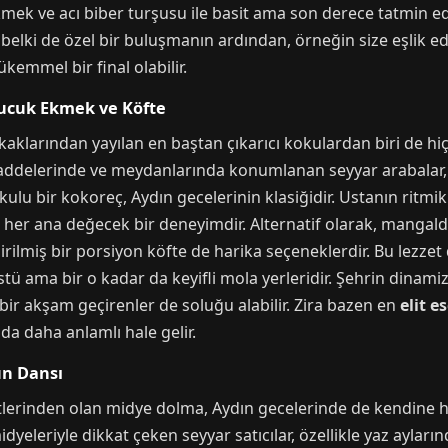
ek ve acı biber turşusu ile basit ama son derece tatmin edic
, belki de özel bir buluşmanın ardından, örneğin size eşlik 
kemmel bir final olabilir.
Sucuk Ekmek ve Köfte
kaklarından yayılan en baştan çıkarıcı kokulardan biri de h
lek caddelerinde ve meydanlarında konumlanan seyyar arabalar
ulu bir kokoreç, Aydın gecelerinin klasiğidir. Ustanın ritmik
z her ana değecek bir deneyimdir. Alternatif olarak, mangal
rilmiş bir porsiyon köfte de harika seçeneklerdir. Bu lezzet 
 ama bir o kadar da keyifli mola yerleridir. Şehrin dinamizmi
 bir akşam geçirenler de soluğu alabilir. Zira bazen en
elit e
da daha anlamlı hale gelir.
un Dansı
lerinden olan midye dolma, Aydın gecelerinde de kendine has 
idyeleriyle dikkat çeken seyyar satıcılar, özellikle yaz aylar