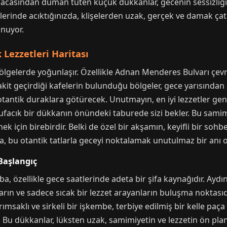
bacasından duman tüten küçük dükkanlar, gecenin sessizliğin
lerinde acıktığınızda, klişelerden uzak, gerçek ve damak çat
unuyor.
 Lezzetleri Haritası
 bölgelerde yoğunlaşır. Özellikle Adnan Menderes Bulvarı çe
kit geçirdiği kafelerin bulunduğu bölgeler, gece yarısından
otantik duraklara götürecek. Unutmayın, en iyi lezzetler gen
a ufacık bir dükkanın önündeki taburede sizi bekler. Bu sa
k için birebirdir. Belki de özel bir akşamın, keyifli bir soh
da, bu otantik tatlarla geceyi noktalamak unutulmaz bir anı o
Başlangıç
a, özellikle gece saatlerinde adeta bir şifa kaynağıdır. Aydı
rın ve sadece sıcak bir lezzet arayanların buluşma noktasıdır
msaklı ve sirkeli bir işkembe, terbiye edilmiş bir kelle paç
 Bu dükkanlar, lüksten uzak, samimiyetin ve lezzetin ön pla