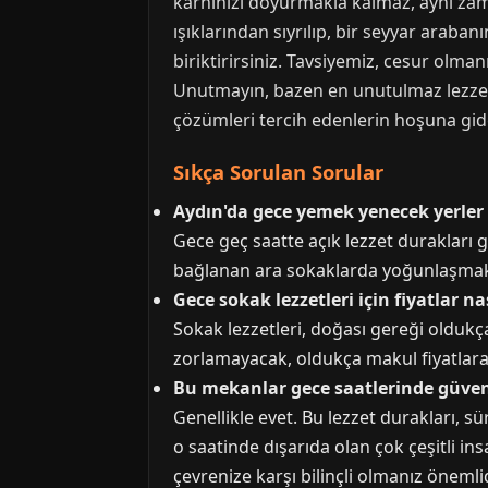
karnınızı doyurmakla kalmaz, aynı zam
ışıklarından sıyrılıp, bir seyyar araban
biriktirirsiniz. Tavsiyemiz, cesur olm
Unutmayın, bazen en unutulmaz lezzetl
çözümleri tercih edenlerin hoşuna gid
Sıkça Sorulan Sorular
Aydın'da gece yemek yenecek yerler
Gece geç saatte açık lezzet durakları
bağlanan ara sokaklarda yoğunlaşmaktad
Gece sokak lezzetleri için fiyatlar na
Sokak lezzetleri, doğası gereği oldukç
zorlamayacak, oldukça makul fiyatlara sa
Bu mekanlar gece saatlerinde güven
Genellikle evet. Bu lezzet durakları, s
o saatinde dışarıda olan çok çeşitli in
çevrenize karşı bilinçli olmanız önemlid