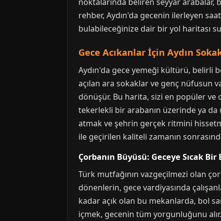
noktalarında beliren seyyar arabalar, 
rehber, Aydın'da gecenin ilerleyen saat
bulabileceğinize dair bir yol haritası s
Gece Acıkanlar İçin Aydın Sokak
Aydın'da gece yemeği kültürü, belirli
açılan ara sokaklar ve genç nüfusun va
dönüşür. Bu harita, sizi en popüler ve 
tekerlekli bir arabanın üzerinde ya d
atmak ve şehrin gerçek ritmini hissetme
ile geçirilen kaliteli zamanın sonrasın
Çorbanın Büyüsü: Geceye Sıcak Bir 
Türk mutfağının vazgeçilmezi olan çorb
dönenlerin, gece vardiyasında çalışanla
kadar açık olan bu mekanlarda, bol sarı
içmek, gecenin tüm yorgunluğunu alır.