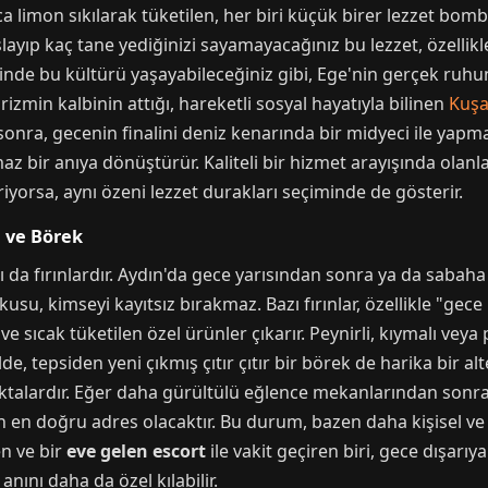
olca limon sıkılarak tüketilen, her biri küçük birer lezzet bo
başlayıp kaç tane yediğinizi sayamayacağınız bu lezzet, özelli
zinde bu kültürü yaşayabileceğiniz gibi, Ege'nin gerçek ruhu
rizmin kalbinin attığı, hareketli sosyal hayatıyla bilinen
Kuşa
onra, gecenin finalini deniz kenarında bir midyeci ile yapmak 
z bir anıya dönüştürür. Kaliteli bir hizmet arayışında olanlar
iyorsa, aynı özeni lezzet durakları seçiminde de gösterir.
i ve Börek
ı da fırınlardır. Aydın'da gece yarısından sonra ya da sabaha 
su, kimseyi kayıtsız bırakmaz. Bazı fırınlar, özellikle "gece 
sıcak tüketilen özel ürünler çıkarır. Peynirli, kıymalı veya p
e, tepsiden yeni çıkmış çıtır çıtır bir börek de harika bir alte
ktalardır. Eğer daha gürültülü eğlence mekanlarından sonra
ın en doğru adres olacaktır. Bu durum, bazen daha kişisel ve
en ve bir
eve gelen escort
ile vakit geçiren biri, gece dışarı
 anını daha da özel kılabilir.