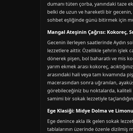
dumanı tüten çorba, yanındaki taze ekm
belki de uzun ve hareketli bir gecenin
sohbet eşliğinde günü bitirmek için mü
Mangal Ateşinin Çağrısı: Kokoreç, 
Gecenin ilerleyen saatlerinde Aydın so
lezzetlere aittir. Özellikle şehrin iş
dönerek pişen, bol baharatlı ve mis kok
yarım ekmek arası kokoreç, acıktığını
arasındaki hali veya tam kıvamında pişi
macerasından sonra uğranılan, ayaküstü
görebileceğiniz bu noktalarda, kaliteli
samimi bir sokak lezzetiyle taçlandığın
Ege Klasiği: Midye Dolma ve Limon
Ege denince akla ilk gelen sokak lezzet
tablalarının üzerinde özenle dizilmiş m