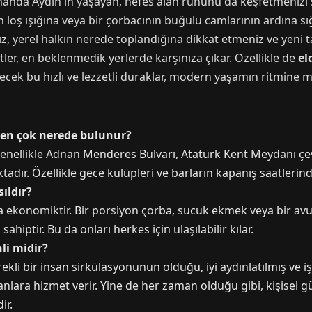
anda Aydın'ın yaşayan, nefes alan ruhunu da keşfetmenizi s
ın loş ışığına veya bir çorbacının buğulu camlarının ardına sı
anız, yerel halkın nerede toplandığına dikkat etmeniz ve yen
er, en beklenmedik yerlerde karşınıza çıkar. Özellikle de
el
ecek bu hızlı ve lezzetli duraklar, modern yaşamın ritmine 
 en çok nerede bulunur?
 genellikle Adnan Menderes Bulvarı, Atatürk Kent Meydanı çe
ır. Özellikle gece kulüpleri ve barların kapanış saatlerind
sıldır?
a ekonomiktir. Bir porsiyon çorba, sucuk ekmek veya bir avu
hiptir. Bu da onları herkes için ulaşılabilir kılar.
li midir?
ürekli bir insan sirkülasyonunun olduğu, iyi aydınlatılmış ve
sanlara hizmet verir. Yine de her zaman olduğu gibi, kişisel 
ir.