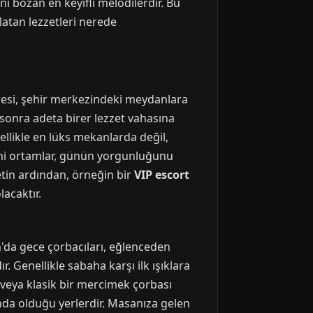
i bozan en keyifli melodilerdir. Bu
latan lezzetleri nerede
vresi, şehir merkezindeki meydanlara
 sonra adeta birer lezzet vahasına
ellikle en lüks mekanlarda değil,
mimi ortamlar, günün yorgunluğunu
betin ardından, örneğin bir
VIP escort
lacaktır.
n'da gece çorbacıları, eğlenceden
. Genellikle sabaha karşı ilk ışıklara
a veya klasik bir mercimek çorbası
nda olduğu yerlerdir. Masanıza gelen