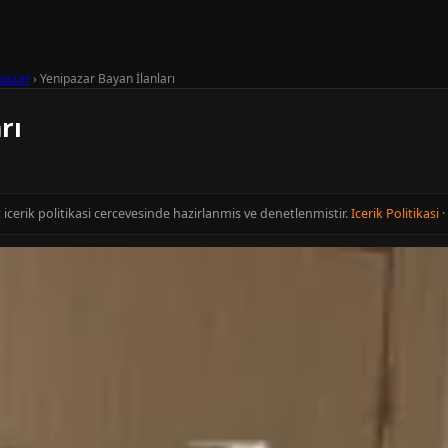
pazar
›
Yenipazar Bayan İlanları
rı
t icerik politikasi cercevesinde hazirlanmis ve denetlenmistir.
Icerik Politikasi
·