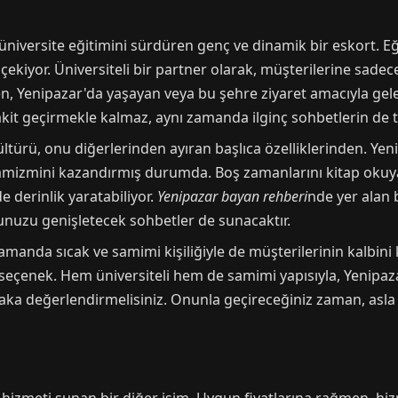
 üniversite eğitimini sürdüren genç ve dinamik bir eskort. 
 çekiyor. Üniversiteli bir partner olarak, müşterilerine sadec
n, Yenipazar'da yaşayan veya bu şehre ziyaret amacıyla gel
kit geçirmekle kalmaz, aynı zamanda ilginç sohbetlerin de tad
ltürü, onu diğerlerinden ayıran başlıca özelliklerinden. Yeni
namizmini kazandırmış durumda. Boş zamanlarını kitap okuyar
 derinlik yaratabiliyor.
Yenipazar bayan rehberi
nde yer alan
kunuzu genişletecek sohbetler de sunacaktır.
zamanda sıcak ve samimi kişiliğiyle de müşterilerinin kalbin
ir seçenek. Hem üniversiteli hem de samimi yapısıyla, Yenipaz
ka değerlendirmelisiniz. Onunla geçireceğiniz zaman, asla