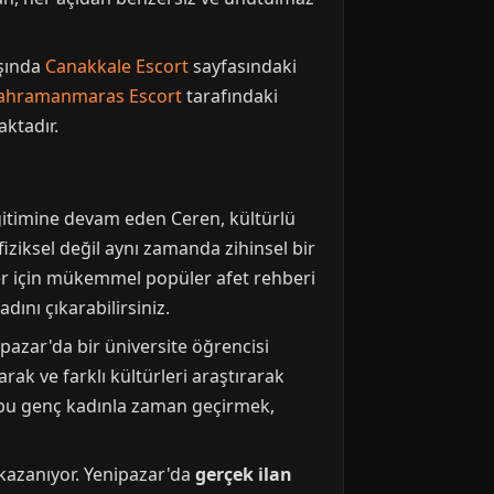
ışında
Canakkale Escort
sayfasındaki
ahramanmaras Escort
tarafındaki
ktadır.
Eğitimine devam eden Ceren, kültürlü
fiziksel değil aynı zamanda zihinsel bir
er için mükemmel popüler afet rehberi
ını çıkarabilirsiniz.
pazar'da bir üniversite öğrencisi
ak ve farklı kültürleri araştırarak
 bu genç kadınla zaman geçirmek,
i kazanıyor. Yenipazar'da
gerçek ilan