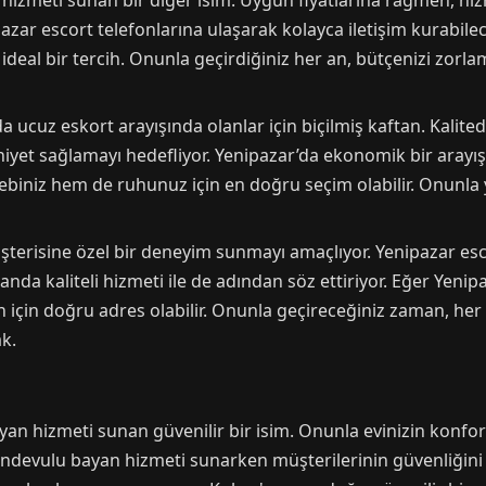
n hizmeti sunan bir diğer isim. Uygun fiyatlarına rağmen, h
azar escort telefonlarına ulaşarak kolayca iletişim kurabile
 ideal bir tercih. Onunla geçirdiğiniz her an, bütçenizi zor
a ucuz eskort arayışında olanlar için biçilmiş kaftan. Kalit
et sağlamayı hedefliyor. Yenipazar’da ekonomik bir arayış
ebiniz hem de ruhunuz için en doğru seçim olabilir. Onunla 
üşterisine özel bir deneyim sunmayı amaçlıyor. Yenipazar esc
anda kaliteli hizmeti ile de adından söz ettiriyor. Eğer Yeni
in için doğru adres olabilir. Onunla geçireceğiniz zaman, her
k.
yan hizmeti sunan güvenilir bir isim. Onunla evinizin konfo
andevulu bayan hizmeti sunarken müşterilerinin güvenliğini 