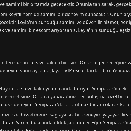
 ve samimi bir ortamda geçecektir. Onunla tanışarak, gerçek 
 hem keyifli hem de samimi bir deneyim sunacaktır. Onunla
ecektir. Leyla'nın sunduğu samimi ve güvenilir hizmet, Yenip
ek ve samimi bir escort arıyorsanız, Leyla'nın sunduğu eşs
etleri sunan lüks ve kaliteli bir isim. Onunla geçireceğini
ir deneyim sunmayı amaçlayan VIP escortlardan biri. Yenipaza
tayda lüksü ve kaliteyi ön planda tutuyor. Yenipazar'da elit 
ncelemelisiniz. Onunla yapacağınız her buluşma, özel bir 
u lüks deneyim, Yenipazar'da unutulmaz bir anı olarak kalabi
inizi özel hissetmenizi sağlayacak bir deneyim yaşayabilirs
a tutan Yaren, bu alanda oldukça popüler. Eğer Yenipazar'da 
meti mutlaka değerlendirmelisiniz. Onunla geçireceğiniz za