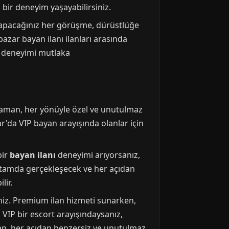
bir deneyim yaşayabilirsiniz.
 yapacağınız her görüşme, dürüstlüğe
azar bayan ilanı ilanları arasında
iz deneyimi mutlaka
z zaman, her yönüyle özel ve unutulmaz
r'da VIP bayan arayışında olanlar için
bir
bayan ilanı
deneyimi arıyorsanız,
ortamda gerçekleşecek ve her açıdan
lir.
iniz. Premium ilan hizmeti sunarken,
VIP bir escort arayışındaysanız,
man, her açıdan benzersiz ve unutulmaz