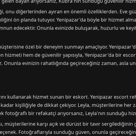
 gelen bayan arıyorsanız, Kubra'nın sunduğu güvenilir hizm
i, onu diğerlerinden ayıran en önemli özelliklerden. Eve güz
iğini ön planda tutuyor. Yenipazar'da böyle bir hizmet almak
memnun edecektir. Onunla evinizde buluşarak, huzurlu ve key
 müşterisine özel bir deneyim sunmayı amaçlıyor. Yenipazar'
n hizmeti hem de güvenilir yapısıyla, Yenipazar'da bir esco
. Onunla evinizin rahatlığında geçireceğiniz zaman, asla un
rını kullanarak hizmet sunan bir eskort. Yenipazar escort r
u kadar kişiliğiyle de dikkat çekiyor. Leyla, müşterilerine h
k fotoğraflı bir refakatçi arıyorsanız, Leyla'nın sunduğu hi
, müşterilerine karşı açık ve dürüst bir tavır sergilediğinin
r seçenek. Fotoğraflarıyla sunduğu güven, onunla geçireceğiniz