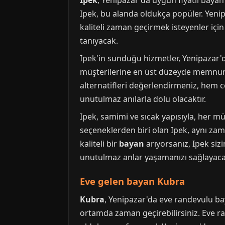
Ipek
, Yenipazar'da uygun fiyatlı baya
Ipek, bu alanda oldukça popüler. Yenip
kaliteli zaman geçirmek isteyenler için
tanıyacak.
Ipek'in sunduğu hizmetler, Yenipazar'd
müşterilerine en üst düzeyde memnuniy
alternatifleri değerlendirmeniz, hem c
unutulmaz anılarla dolu olacaktır.
Ipek, samimi ve sıcak yapısıyla, her m
seçeneklerden biri olan Ipek, aynı zam
kaliteli bir
bayan
arıyorsanız, Ipek siz
unutulmaz anlar yaşamanızı sağlayaca
Eve gelen bayan Kubra
Kubra
, Yenipazar'da eve randevulu ba
ortamda zaman geçirebilirsiniz. Eve r