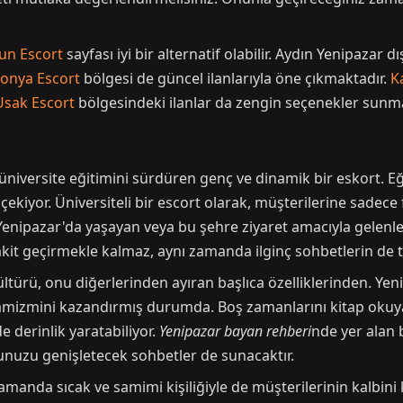
un Escort
sayfası iyi bir alternatif olabilir. Aydın Yenipazar d
onya Escort
bölgesi de güncel ilanlarıyla öne çıkmaktadır.
K
Usak Escort
bölgesindeki ilanlar da zengin seçenekler sunma
 üniversite eğitimini sürdüren genç ve dinamik bir eskort. 
 çekiyor. Üniversiteli bir escort olarak, müşterilerine sadece 
enipazar'da yaşayan veya bu şehre ziyaret amacıyla gelenl
kit geçirmekle kalmaz, aynı zamanda ilginç sohbetlerin de tad
ltürü, onu diğerlerinden ayıran başlıca özelliklerinden. Yeni
namizmini kazandırmış durumda. Boş zamanlarını kitap okuyar
 derinlik yaratabiliyor.
Yenipazar bayan rehberi
nde yer alan
kunuzu genişletecek sohbetler de sunacaktır.
zamanda sıcak ve samimi kişiliğiyle de müşterilerinin kalbin