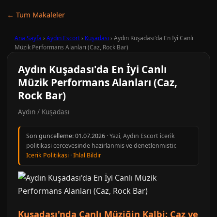
← Tum Makaleler
Ana Sayfa
›
Aydın Escort
›
Kuşadası
›
Aydın Kuşadası'da En İyi Canlı
Müzik Performans Alanları (Caz, Rock Bar)
Aydın Kuşadası'da En İyi Canlı
Müzik Performans Alanları (Caz,
Rock Bar)
Aydın / Kuşadası
Son guncelleme:
01.07.2026
· Yazi, Aydın Escort icerik
politikasi cercevesinde hazirlanmis ve denetlenmistir.
Icerik Politikasi
·
Ihlal Bildir
Kuşadası'nda Canlı Müziğin Kalbi: Caz ve