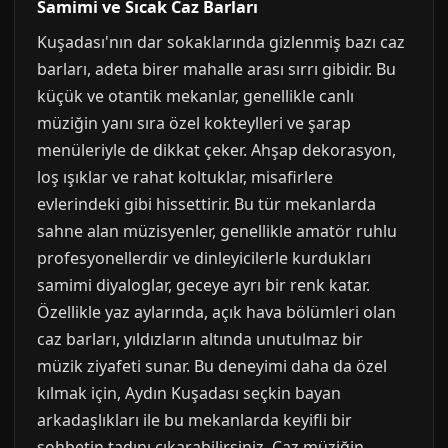
Samimi ve Sıcak Caz Barları
Kuşadası'nın dar sokaklarında gizlenmiş bazı caz
barları, adeta birer mahalle arası sırrı gibidir. Bu
küçük ve otantik mekanlar, genellikle canlı
müziğin yanı sıra özel kokteylleri ve şarap
menüleriyle de dikkat çeker. Ahşap dekorasyon,
loş ışıklar ve rahat koltuklar, misafirlere
evlerindeki gibi hissettirir. Bu tür mekanlarda
sahne alan müzisyenler, genellikle amatör ruhlu
profesyonellerdir ve dinleyicilerle kurdukları
samimi diyaloglar, geceye ayrı bir renk katar.
Özellikle yaz aylarında, açık hava bölümleri olan
caz barları, yıldızların altında unutulmaz bir
müzik ziyafeti sunar. Bu deneyimi daha da özel
kılmak için, Aydın Kuşadası seçkin bayan
arkadaşlıkları ile bu mekanlarda keyifli bir
sohbetin tadını çıkarabilirsiniz. Caz müziğin