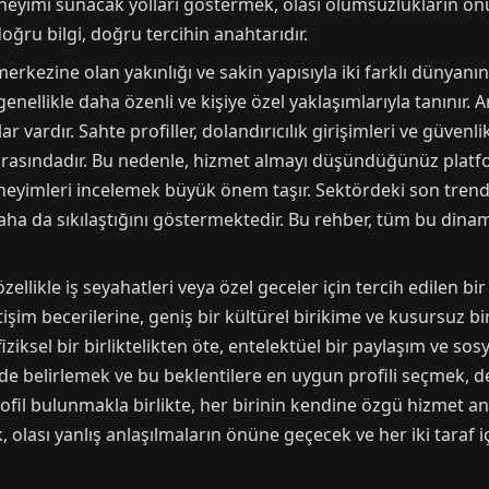
deneyimi sunacak yolları göstermek, olası olumsuzlukların ön
ğru bilgi, doğru tercihin anahtarıdır.
merkezine olan yakınlığı ve sakin yapısıyla iki farklı dünyanın
enellikle daha özenli ve kişiye özel yaklaşımlarıyla tanınır
vardır. Sahte profiller, dolandırıcılık girişimleri ve güvenlik 
rasındadır. Bu nedenle, hizmet almayı düşündüğünüz platform
neyimleri incelemek büyük önem taşır. Sektördeki son trend
in daha da sıkılaştığını göstermektedir. Bu rehber, tüm bu di
özellikle iş seyahatleri veya özel geceler için tercih edilen bi
tişim becerilerine, geniş bir kültürel birikime ve kusursuz bi
iziksel bir birliktelikten öte, entelektüel bir paylaşım ve sos
ilde belirlemek ve bu beklentilere en uygun profili seçmek, 
rofil bulunmakla birlikte, her birinin kendine özgü hizmet anlay
, olası yanlış anlaşılmaların önüne geçecek ve her iki taraf i