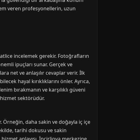
arla güvendiği bir arkadaşına konum
nem veren profesyonellerin, uzun
atlice incelemek gerekir. Fotoğrafların
önemli ipuçları sunar. Gerçek ve
ara net ve anlaşılır cevaplar verir. İlk
ecek hayal kırıklıklarını önler. Ayrıca,
izlenim bırakmanın ve karşılıklı güveni
r hizmet sektörüdür.
. Örneğin, daha sakin ve doğayla iç içe
ekilde, tarihi dokusu ve sakin
i hizmet anlayışı, İncirliova merkezine