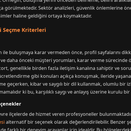
 Örneğin, buluşma yerini önceden belirleme, belirli aralıkl
ça görülmektedir. Sektör analizleri, güvenlik önlemlerine ö
simler haline geldiğini ortaya koymaktadır.
i Seçme Kriterleri
n ile buluşmaya karar vermeden önce, profil sayfalarını dikk
ılığı ve daha önceki müşteri yorumları, karar verme sürecinde 
cort, genellikle birden fazla iletişim kanalına sahiptir ve sorul
retlendirme gibi konuları açıkça konuşmak, ileride yaşanabil
işime geçerken, kibar ve saygılı bir dil kullanmak, olumlu bir 
mamalıdır ki bu, karşılıklı saygı ve anlayış üzerine kurulu bi
Seçenekler
çevre ilçelerde de hizmet veren profesyoneller bulunmaktadır
si
alternatif bir seçenek olarak değerlendirilebilir. Benzer ş
de farklı bir deneyim arayanlar için idealdir. Bu bölgelerdek