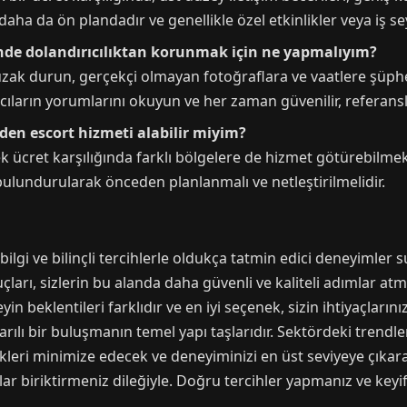
ha da ön plandadır ve genellikle özel etkinlikler veya iş seyah
rinde dolandırıcılıktan korunmak için ne yapmalıyım?
k durun, gerçekçi olmayan fotoğraflara ve vaatlere şüpheyle
nıcıların yorumlarını okuyun ve her zaman güvenilir, referansl
geden escort hizmeti alabilir miyim?
r ek ücret karşılığında farklı bölgelere de hizmet götürebilm
bulundurularak önceden planlanmalı ve netleştirilmelidir.
bilgi ve bilinçli tercihlerle oldukça tatmin edici deneyimler 
arı, sizlerin bu alanda daha güvenli ve kaliteli adımlar at
 beklentileri farklıdır ve en iyi seçenek, sizin ihtiyaçlarınız
arılı bir buluşmanın temel yapı taşlarıdır. Sektördeki trendle
kleri minimize edecek ve deneyiminizi en üst seviyeye çıkara
r biriktirmeniz dileğiyle. Doğru tercihler yapmanız ve keyi