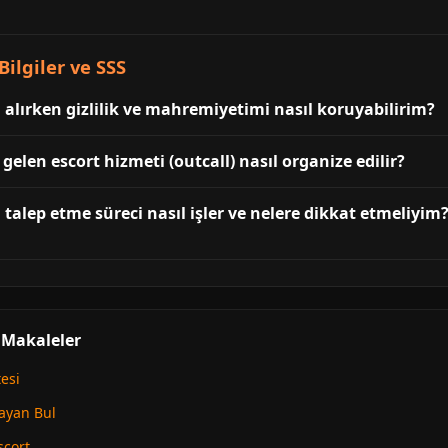
Bilgiler ve SSS
i alırken gizlilik ve mahremiyetimi nasıl koruyabilirim?
 gelen escort hizmeti (outcall) nasıl organize edilir?
 talep etme süreci nasıl işler ve nelere dikkat etmeliyim
i Makaleler
tesi
Bayan Bul
scort