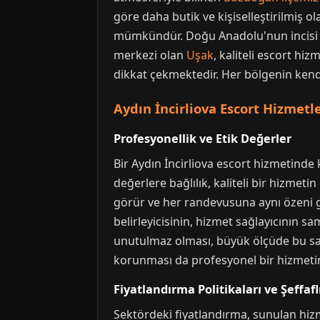
göre daha butik ve kişiselleştirilmiş ol
mümkündür. Doğu Anadolu'nun incis
merkezi olan
Uşak
, kaliteli escort h
dikkat çekmektedir. Her bölgenin kendi
Aydın İncirliova Escort Hizmetl
Profesyonellik ve Etik Değerler
Bir Aydın İncirliova escort hizmetinde k
değerlere bağlılık, kaliteli bir hizmet
görür ve her randevusuna aynı özeni g
belirleyicisinin, hizmet sağlayıcının s
unutulmaz olması, büyük ölçüde bu sami
korunması da profesyonel bir hizmetin
Fiyatlandırma Politikaları ve Şeffafl
Sektördeki fiyatlandırma, sunulan hiz