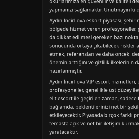
okurlarımıza en güvenilir ve kaliteli 
yapmanızı sağlamaktır. Unutmayın ki do
Aydın İncirliova eskort piyasası, şehir 
bölgede hizmet veren profesyoneller, g
da dikkat edilmesi gereken bazı noktalar 
sonucunda ortaya çıkabilecek riskler a
etmek, referansları ve daha önceki de
önemin arttığını ve gizlilik ilkelerin
hazırlanmıştır.
Aydın İncirliova VIP escort hizmetleri, 
profesyoneller, genellikle üst düzey ile
elit escort ile geçirilen zaman, sadece f
bağlamda, beklentilerinizi net bir şek
etkileyecektir. Piyasada birçok farklı p
temasta açık ve net bir iletişim kurmak
yaratacaktır.