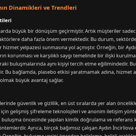
ının Dinamikleri ve Trendleri
ileri
llarda büyük bir dönüşüm geçirmiştir. Artık müşteriler sadece 
i faktörlere daha fazla önem vermektedir. Bu durum, sektörde
r hizmet yelpazesi sunmasına yol açmıştır. Örneğin, bir Aydın
n korunması ve karşılıklı saygı temelinde bir ilişki kurulmas
nraki buluşmalarında aynı kişiyi tercih etme eğilimindedir. 
. Bu bağlamda, plasebo etkisi yaratmamak adına, hizmet alı
i olmak büyük avantaj sağlar.
rinde güvenlik ve gizlilik, en üst sıralarda yer alan öncelikl
 için gelişmiş şifreleme teknolojileri ve anonim iletişim yön
, buluşma öncesinde yapılan kimlik doğrulama ve referans kon
ntemlerdir. Ayrıca, birçok bağımsız çalışan Aydın İncirliova 