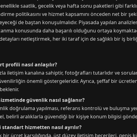
nellikle saatlik, gecelik veya hafta sonu paketleri gibi farkl
lendirme politikasını ve hizmet kapsamını önceden net bir şeki
lmeyeceği de baştan konuşulmalıdır. Piyasada yapılan analizler
zanma konusunda daha başarılı olduğunu ortaya koymaktadır.
yları netleştirmek, her iki taraf için de sağlıklı bir iş birli
t profili nasıl anlaşılır?
la iletişim kanalına sahiptir, fotoğrafları tutarlıdır ve sorul
nilirliğin önemli göstergeleridir. Ayrıca, şeffaf bir ücretlen
beklenir.
 hizmetinde güvenlik nasıl sağlanır?
mlik doğrulama yapılması, referans kontrolü ve buluşma ye
l, belirli aralıklarla güvendiği bir kişiye konum bilgisi gönd
i standart hizmetten nasıl ayrılır?
ir ücret karşılığında, üst düzey iletişim becerileri, geniş kül