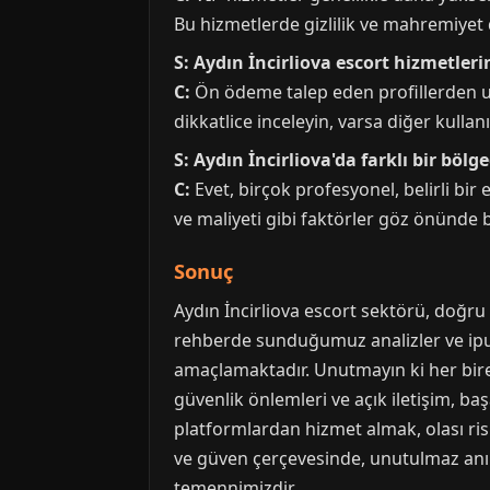
Bu hizmetlerde gizlilik ve mahremiyet da
S: Aydın İncirliova escort hizmetle
C:
Ön ödeme talep eden profillerden uza
dikkatlice inceleyin, varsa diğer kulla
S: Aydın İncirliova'da farklı bir böl
C:
Evet, birçok profesyonel, belirli bi
ve maliyeti gibi faktörler göz önünde 
Sonuç
Aydın İncirliova escort sektörü, doğru 
rehberde sunduğumuz analizler ve ipuçl
amaçlamaktadır. Unutmayın ki her bireyin
güvenlik önlemleri ve açık iletişim, baş
platformlardan hizmet almak, olası ris
ve güven çerçevesinde, unutulmaz anıla
temennimizdir.