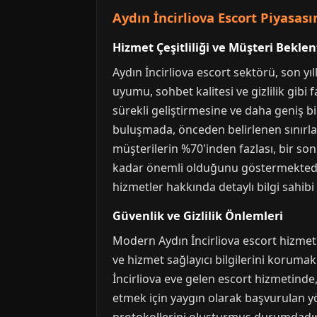
Aydın İncirliova Escort Piyasas
Hizmet Çeşitliliği ve Müşteri Beklent
Aydın İncirliova escort sektörü, son yı
uyumu, sohbet kalitesi ve gizlilik gib
sürekli geliştirmesine ve daha geniş bi
buluşmada, önceden belirlenen sınırları
müşterilerin %70'inden fazlası, bir so
kadar önemli olduğunu göstermektedir
hizmetler hakkında detaylı bilgi sahib
Güvenlik ve Gizlilik Önlemleri
Modern Aydın İncirliova escort hizmetle
ve hizmet sağlayıcı bilgilerini korumak
İncirliova eve gelen escort hizmetinde
etmek için yaygın olarak başvurulan yö