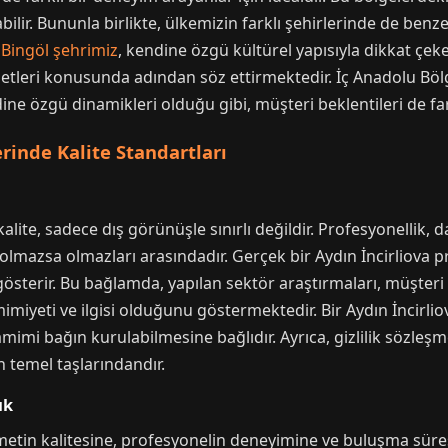
abilir. Bununla birlikte, ülkemizin farklı şehirlerinde de ben
i
Bingöl şehrimiz
, kendine özgü kültürel yapısıyla dikkat çek
izmetleri konusunda adından söz ettirmektedir. İç Anadolu Böl
ne özgü dinamikleri olduğu gibi, müşteri beklentileri de far
erinde Kalite Standartları
alite, sadece dış görünüşle sınırlı değildir. Profesyonellik, d
in olmazsa olmazları arasındadır. Gerçek bir Aydın İncirliova 
österir. Bu bağlamda, yapılan sektör araştırmaları, müşte
amimiyeti ve ilgisi olduğunu göstermektedir. Bir Aydın İncirli
mi bağın kurulabilmesine bağlıdır. Ayrıca, gizlilik sözleşme
 temel taşlarındandır.
ık
metin kalitesine, profesyonelin deneyimine ve buluşma süre