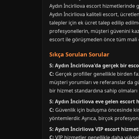
Aydın İncirliova escort hizmetlerinde ge
Aydın İncirliova kaliteli escort, ücret
talepler için ek ücret talep edilip edi
profesyonellerin, müşteri güvenini ka
escort ile görüşmeden önce tüm mali deta
Sıkça Sorulan Sorular
S: Aydın İncirliova'da gerçek bir escor
C:
Gerçek profiller genellikle birden faz
müşteri yorumları ve referanslar da güve
bir hizmet standardına sahip olmaları 
S: Aydın İncirliova eve gelen escort
C:
Güvenlik için buluşma öncesinde ki
yöntemlerdir. Ayrıca, birçok profesyone
S: Aydın İncirliova VIP escort hizmet
C:
VIP hizmetler genellikle daha yüksek b