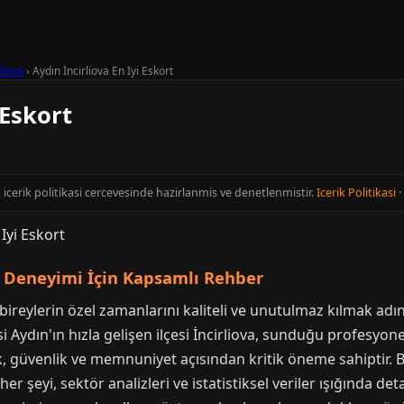
rliova
›
Aydın İncirliova En Iyi Eskort
 Eskort
t icerik politikasi cercevesinde hazirlanmis ve denetlenmistir.
Icerik Politikasi
·
rt Deneyimi İçin Kapsamlı Rehber
reylerin özel zamanlarını kaliteli ve unutulmaz kılmak adın
isi Aydın'ın hızla gelişen ilçesi İncirliova, sunduğu profesyo
 güvenlik ve memnuniyet açısından kritik öneme sahiptir. Bu
r şeyi, sektör analizleri ve istatistiksel veriler ışığında de