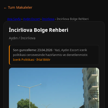
← Tum Makaleler
Ana Sayfa
›
Aydın Escort
›
İncirliova
›
İncirliova Bolge Rehberi
İncirliova Bolge Rehberi
Aydın / İncirliova
Son guncelleme:
23.04.2026
· Yazi, Aydın Escort icerik
politikasi cercevesinde hazirlanmis ve denetlenmistir.
Icerik Politikasi
·
Ihlal Bildir