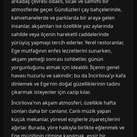
arkadaş çevresi odaklı, sıcak ve samimi bir
atmosferde geçer. Gündüzleri çay bahçelerinde,
kahvehanelerde ve parklarda bir araya gelen
insanlar, akşamları ise özellikle yaz aylarında
sahilde veya ilçenin hareketli caddelerinde
yürüyüş yapmayı tercih ederler. Yerel restoranlar,
Ege mutfağının enfes lezzetlerini sunarken,
akşam yemeği sonrası sohbetler, günün
yorgunluğunu atmak için idealdir. İlçenin genel
havası huzurlu ve sakindir; bu da İncirliova'yı kafa
dinlemek ve Ege'nin doğal güzelliklerinin tadını
çıkarmak isteyenler için cazip kılar.
İncirliova'nın akşam atmosferi, özellikle hafta
sonları daha bir canlanır. Canlı müzik yapan
küçük mekanlar, yöresel ezgilerle ziyaretçilerini
ağırlar. Burada, yöre halkıyla birlikte eğlenmek ve
Ege müziğinin ritmine kapılmak, eşsiz bir