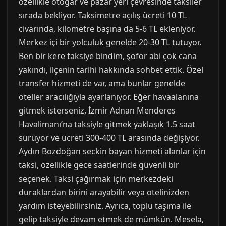
özellikle otogar ve pazar yeri çevresinde taksiler
sırada bekliyor. Taksimetre açılış ücreti 10 TL
civarında, kilometre başına da 5-6 TL ekleniyor.
Merkez içi bir yolculuk genelde 20-30 TL tutuyor.
Ben bir kere taksiye bindim, şoför abi çok cana
yakındı, ilçenin tarihi hakkında sohbet ettik. Özel
transfer hizmeti de var, ama bunlar genelde
oteller aracılığıyla ayarlanıyor. Eğer havaalanına
gitmek isterseniz, İzmir Adnan Menderes
Havalimanı’na taksiyle gitmek yaklaşık 1.5 saat
sürüyor ve ücreti 300-400 TL arasında değişiyor.
Aydın Bozdoğan seckin bayan hizmeti alanlar için
taksi, özellikle gece saatlerinde güvenli bir
seçenek. Taksi çağırmak için merkezdeki
duraklardan birini arayabilir veya otelinizden
yardım isteyebilirsiniz. Ayrıca, toplu taşıma ile
gelip taksiyle devam etmek de mümkün. Mesela,