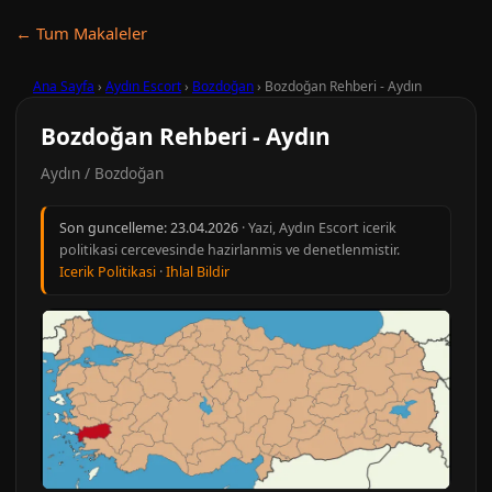
← Tum Makaleler
Ana Sayfa
›
Aydın Escort
›
Bozdoğan
›
Bozdoğan Rehberi - Aydın
Bozdoğan Rehberi - Aydın
Aydın / Bozdoğan
Son guncelleme:
23.04.2026
· Yazi, Aydın Escort icerik
politikasi cercevesinde hazirlanmis ve denetlenmistir.
Icerik Politikasi
·
Ihlal Bildir