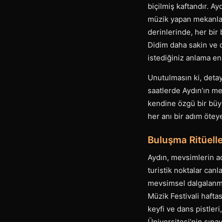
biçilmiş kaftandır. A
müzik yapan mekanlar
derinlerinde, her bir
Didim daha sakin ve d
istediğiniz anlama e
Unutulmasın ki, deta
saatlerde Aydın’ın 
kendine özgü bir büy
her anı bir adım ötey
Buluşma Ritüell
Aydın, mevsimlerin ade
turistik noktalar canl
mevsimsel dalgalanma
Müzik Festivali hafta
keyfi ve dans pistler
Üniversitesi’nin sına