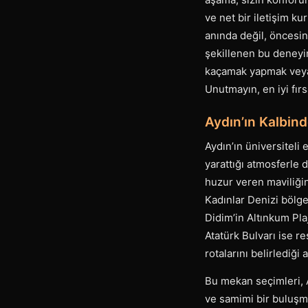
ve net bir iletişim 
anında değil, öncesin
şekillenen bu deneyim
kaçamak yapmak veya 
Unutmayın, en iyi fır
Aydın’ın Kalbin
Aydın’ın üniversiteli
yarattığı atmosferle 
huzur veren maviliği
Kadınlar Denizi bölg
Didim’in Altınkum Pla
Atatürk Bulvarı ise r
rotalarını belirlediği 
Bu mekan seçimleri, 
ve samimi bir buluşma 