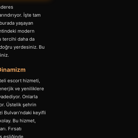
nderes
ındırıyor. İşte tam
r burada yaşayan
emtindeki modern
u tercihi daha da
, doğru yerdesiniz. Bu
iniz.
 Dinamizm
teli escort hizmeti,
nerjik ve yeniliklere
 vadediyor. Onlarla
r. Üstelik şehrin
 Bulvarı’ndaki keyifli
kolay. Bu hizmet,
ı. Fırsatı
ş eşliğinde