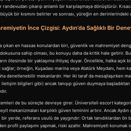
r randevudan çıkarıp anlamlı bir karşılaşmaya dönüştürür. Kısaca
büyük bir kısmını belirler ve sonrası, yüreğin en derinlerindeki 
emiyetin İnce Çizgisi: Aydın’da Sağlıklı Bir Deney
 çıkan en hassas konulardan biri, güvenlik ve mahremiyet denge
i dokusuna sahip olması, bu konuyu daha da kritik hale getirir. B
arın ötesinde bir yaklaşıma ihtiyaç duyar. Öncelikle, halka açık bi
 sağlar; örneğin, Kuşadası marina veya Atatürk Meydanı, hem k
ha denetlenebilir mekanlardır. Her iki taraf da mesajlaşırken ma
lı iletişim bilgileri gibi) ancak tanışıp güven duymaya başladıkta
dır.
emleri de bu süreçte devreye girer. Üniversiteli escort kategori
teyit mekanizmaları karşılıklı güven teminini artırır. Ancak Aydın 
u bir yerde, referans usulü de yaygındır: Ortak tanıdıklardan ön b
en profil paylaşımı yapmak, riski azaltır. Mahremiyeti korumak 