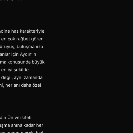
ndine has karakteriyle
e en çok rağbet gören
 yürüyüş, buluşmanıza
anlar için Aydın’ın
 sunma konusunda büyük
 en iyi şekilde
 değil, aynı zamanda
mi, her anı daha özel
dın Üniversiteli
uşma anına kadar her
na uygun olarak, hızlı