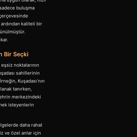
, sadece buluşma
ş çerçevesinde
ardından kaliteli bir
şünülmüştür.
kar.
 Bir Seçki
 eşsiz noktalarının
şadası sahillerinin
Örneğin, Kuşadası’nın
lanak tanırken,
 Şehrin merkezindeki
mek isteyenlerin
ölgelerde daha rahat
z ve özel anlar için