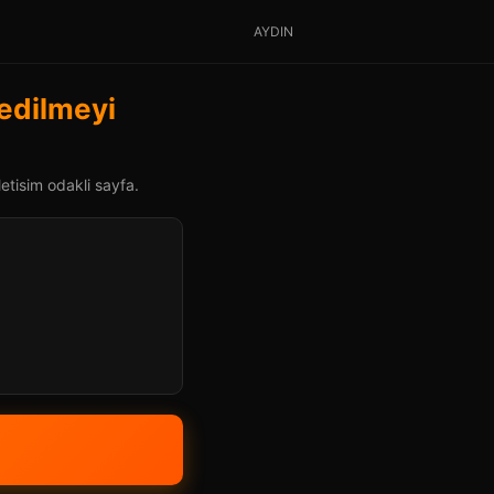
AYDIN
fedilmeyi
letisim odakli sayfa.