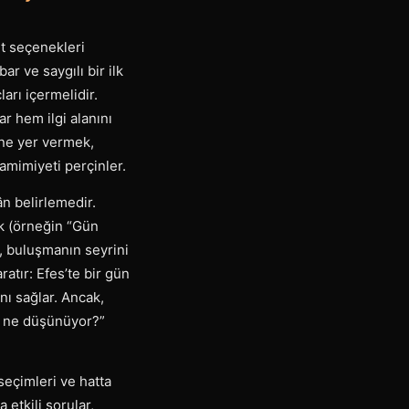
rt seçenekleri
r ve saygılı bir ilk
arı içermelidir.
r hem ilgi alanını
ine yer vermek,
samimiyeti perçinler.
n belirlemedir.
ak (örneğin “Gün
), buluşmanın seyrini
ratır: Efes’te bir gün
nı sağlar. Ancak,
da ne düşünüyor?”
seçimleri ve hatta
 etkili sorular,