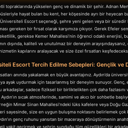
etli topraklarında yükselen genç ve dinamik bir şehir. Adnan Me
üsleriyle hayat bulan bu kent, her köşesinde ayrı bir heyecan bar
Üniversiteli Escort seçeneği, şehre yeni gelen veya bir süredi
ması gereken bir fırsat olarak karşımıza çıkıyor. Gerek Efeler s
eketlilik, gerekse Kemer Mahallesi’nin öğrenci odaklı enerjisi, b
danın dışında, kaliteli ve unutulmaz bir deneyim arayışındaysanız
hizmetin kapılarını aralayacak ve size özel fırsatları keşfedeceks
iteli Escort Tercih Edilme Sebepleri: Gençlik ve
ırsatları anında yakalamak en büyük avantajınız. Aydın’da üniversi
ya ayak uydurmak için tasarlanmış bir deneyim sunuyor. Genç, e
bu arkadaşlar, sadece fiziksel bir birliktelikten çok daha fazlasını
Aydın’ın sıcak atmosferinde, samimi ve akıcı bir sohbetle başlıyo
rneğin Mimar Sinan Mahallesi’ndeki lüks kafelere veya Doğu Gazi
eri sayesinde, size en uygun buluşma noktasını belirlemek çok 
ydın’ın genç ruhunu yansıtan bir maceraya dönüştürmenin anahtar
eli vakit geçirmek ve şehrin sunduğu tüm güzellikleri bir arkada