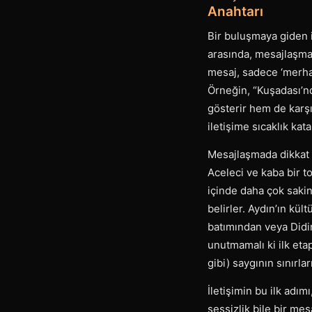
Anahtarı
Bir buluşmaya giden i
arasında, mesajlaşma 
mesaj, sadece ‘merhab
Örneğin, “Kuşadası’n
gösterir hem de karşı
iletişime sıcaklık kat
Mesajlaşmada dikkat 
Aceleci ve kaba bir t
içinde daha çok sakin
belirler. Aydın’ın kül
batımından veya Didim
unutmamalı ki ilk eta
gibi) saygının sınırlar
İletişimin bu ilk adı
sessizlik bile bir mes