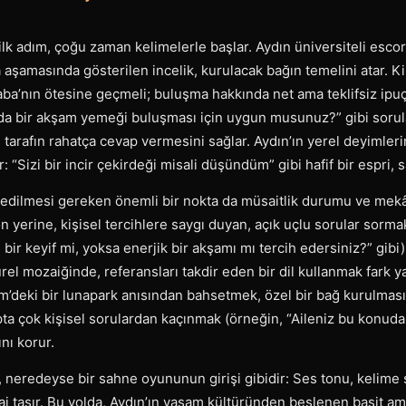
lk adım, çoğu zaman kelimelerle başlar. Aydın üniversiteli esco
aşamasında gösterilen incelik, kurulacak bağın temelini atar. Kiba
a’nın ötesine geçmeli; buluşma hakkında net ama teklifsiz ipuçl
da bir akşam yemeği buluşması için uygun musunuz?” gibi sorula
 tarafın rahatça cevap vermesini sağlar. Aydın’ın yerel deyimler
ar: “Sizi bir incir çekirdeği misali düşündüm” gibi hafif bir espri, 
edilmesi gereken önemli bir nokta da müsaitlik durumu ve mekâ
on yerine, kişisel tercihlere saygı duyan, açık uçlu sorular sorm
 bir keyif mi, yoksa enerjik bir akşamı mı tercih edersiniz?” gibi
türel mozaiğinde, referansları takdir eden bir dil kullanmak fark ya
’deki bir lunapark anısından bahsetmek, özel bir bağ kurulması
pta çok kişisel sorulardan kaçınmak (örneğin, “Aileniz bu konu
ını korur.
mı, neredeyse bir sahne oyununun girişi gibidir: Ses tonu, kelime 
aj taşır. Bu yolda, Aydın’ın yaşam kültüründen beslenen basit ama