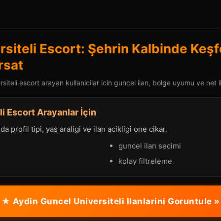
rsiteli Escort: Şehrin Kalbinde Keş
rsat
iteli escort arayan kullanicilar icin guncel ilan, bolge uyumu ve net i
i Escort Arayanlar İçin
a profil tipi, yas araligi ve ilan acikligi one cikar.
guncel ilan secimi
kolay filtreleme
★ Aydin Guncel Universiteli Ilanlarini Goruntule »