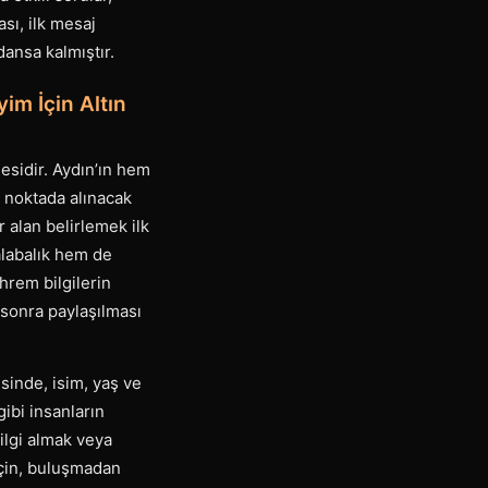
sı, ilk mesaj
dansa kalmıştır.
im İçin Altın
sidir. Aydın’ın hem
u noktada alınacak
r alan belirlemek ilk
alabalık hem de
hrem bilgilerin
n sonra paylaşılması
sinde, isim, yaş ve
gibi insanların
ilgi almak veya
için, buluşmadan