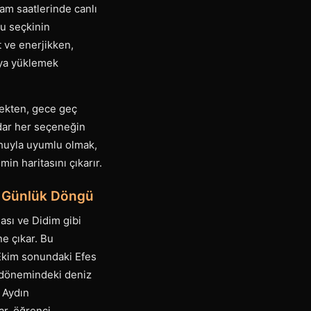
am saatlerinde canlı
u seçkinin
t ve enerjikken,
aya yüklemek
ekten, gece geç
dar her seçeneğin
uhuyla uyumlu olmak,
in haritasını çıkarır.
e Günlük Döngü
dası ve Didim gibi
ne çıkar. Bu
 Ekim sonundaki Efes
z dönemindeki deniz
. Aydın
ar, öğrenci