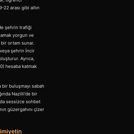
-22 arası gibi altın
e şehrin trafiği
anlamak yorgun ve
 bir ortam sunar.
veya şehrin İncir
luşturur. Ayrıca,
7.00) hesaba katmak
da bir buluşmayı sabah
nda Nazilli’de bir
nda sessizce sohbet
nın güzergahını çizer
mimiyetin