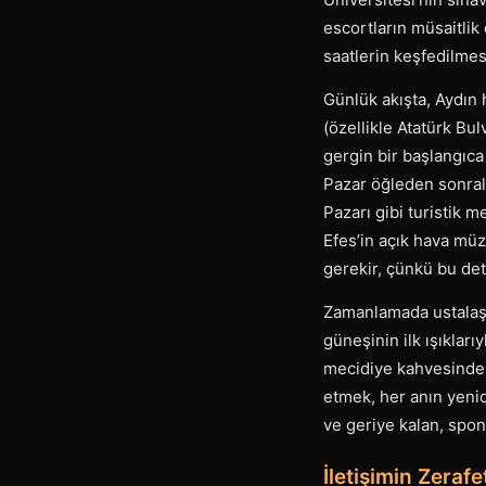
escortların müsaitlik 
saatlerin keşfedilmesi
Günlük akışta, Aydın h
(özellikle Atatürk Bu
gergin bir başlangıca
Pazar öğleden sonrala
Pazarı gibi turistik 
Efes’in açık hava müze
gerekir, çünkü bu deta
Zamanlamada ustalaşma
güneşinin ilk ışıklar
mecidiye kahvesinde 
etmek, her anın yeni
ve geriye kalan, spon
İletişimin Zeraf