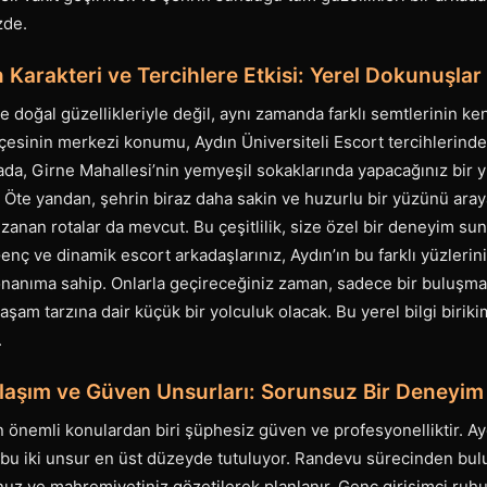
zde.
 Karakteri ve Tercihlere Etkisi: Yerel Dokunuşlar
ve doğal güzellikleriyle değil, aynı zamanda farklı semtlerinin ke
ilçesinin merkezi konumu, Aydın Üniversiteli Escort tercihlerind
rada, Girne Mahallesi’nin yemyeşil sokaklarında yapacağınız bir
ir. Öte yandan, şehrin biraz daha sakin ve huzurlu bir yüzünü aray
uzanan rotalar da mevcut. Bu çeşitlilik, size özel bir deneyim
Genç ve dinamik escort arkadaşlarınız, Aydın’ın bu farklı yüzlerini
donanıma sahip. Onlarla geçireceğiniz zaman, sadece bir buluşma
aşam tarzına dair küçük bir yolculuk olacak. Bu yerel bilgi biriki
.
laşım ve Güven Unsurları: Sorunsuz Bir Deneyim
n önemli konulardan biri şüphesiz güven ve profesyonelliktir. Ay
bu iki unsur en üst düzeyde tutuluyor. Randevu sürecinden bul
uz ve mahremiyetiniz gözetilerek planlanır. Genç girişimci ruhu