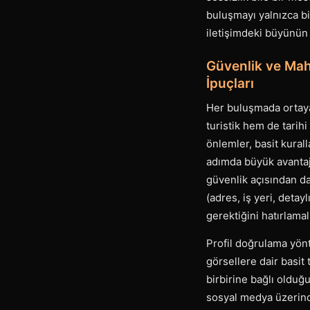
buluşmayı yalnızca bi
iletişimdeki büyünün 
Güvenlik ve Mahr
İpuçları
Her buluşmada ortaya
turistik hem de tarih
önlemler, basit kurall
adımda büyük avantaj
güvenlik açısından da
(adres, iş yeri, detay
gerektiğini hatırlamalı
Profil doğrulama yönt
görsellere dair basit 
birbirine bağlı olduğ
sosyal medya üzerind