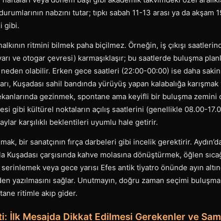
durumlarının nabzını tutar; tıpkı sabah 11-13 arası ya da akşam 19
 gibi.
alkının ritmini bilmek paha biçilmez. Örneğin, iş çıkışı saatlerind
lvarı ve otogar çevresi) karmaşıklaşır; bu saatlerde buluşma pl
 neden olabilir. Erken gece saatleri (22:00-00:00) ise daha sakin
rı, Kuşadası sahil bandında yürüyüş yapan kalabalığa karışmak 
mekanlarında gezinmek, spontane ama keyifli bir buluşma zemini o
si gibi kültürel noktaların açılış saatlerini (genellikle 08.00-1
ylar karşılıklı beklentileri uyumlu hale getirir.
k, bir sanatçının fırça darbeleri gibi incelik gerektirir. Aydın’
ıyla Kuşadası çarşısında kahve molasına dönüştürmek, öğlen sıcağı
serinlemek veya gece yarısı Efes antik tiyatro önünde ayın altı
den yazılmasını sağlar. Unutmayın, doğru zaman seçimi buluşma
tane ritimle akıp gider.
eti: İlk Mesajda Dikkat Edilmesi Gerekenler ve Sa