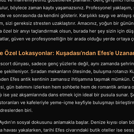
kurulur, böylece zaman kaybı yaşamazsınız. Profesyonel yaklaşım
de ve sonrasında da kendini gösterir. Karşılıklı saygı ve anlayı
, sizi gereksiz stresten uzaklaştırır. Amacınız, yoğun bir günün 
özel bir anıyı taçlandırmak olsun, burada her şey sizin için dü
satlar, güven ve profesyonelliğin bir arada olduğu yerde ortaya çı
de Özel Lokasyonlar: Kuşadası’ndan Efes’e Uzanan
 escort dünyası, sadece genç yüzlerle değil, aynı zamanda şehrin
de şekilleniyor. Sıradan mekanların ötesinde, buluşma rotanızı Ku
nden Efes antik kentinin zamansız ihtişamına taşımak mümkün. 
esi, gün batımını izlerken hem sohbete hem de romantik anlara o
jı ise yaz akşamlarında dans etmek için ideal bir pusula sunar.
estoranları ve kafeleriyle yeme-içme keyfiyle buluşmayı birleştir
adreslerden biri.
Aydın’ın sosyal dokusunu anlamakla başlar. Denize kıyısı olan b
havası yakalarken, tarihi Efes civarındaki butik oteller ise sessi