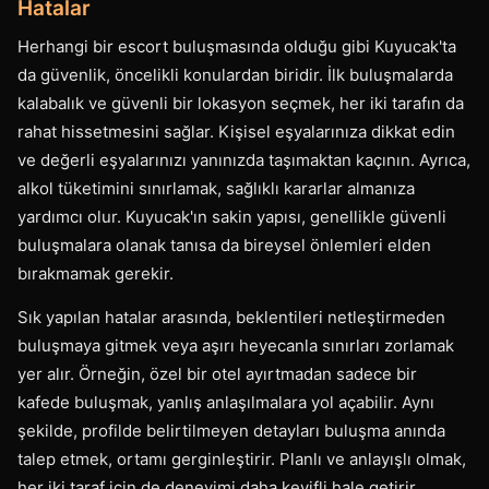
Hatalar
Herhangi bir escort buluşmasında olduğu gibi Kuyucak'ta
da güvenlik, öncelikli konulardan biridir. İlk buluşmalarda
kalabalık ve güvenli bir lokasyon seçmek, her iki tarafın da
rahat hissetmesini sağlar. Kişisel eşyalarınıza dikkat edin
ve değerli eşyalarınızı yanınızda taşımaktan kaçının. Ayrıca,
alkol tüketimini sınırlamak, sağlıklı kararlar almanıza
yardımcı olur. Kuyucak'ın sakin yapısı, genellikle güvenli
buluşmalara olanak tanısa da bireysel önlemleri elden
bırakmamak gerekir.
Sık yapılan hatalar arasında, beklentileri netleştirmeden
buluşmaya gitmek veya aşırı heyecanla sınırları zorlamak
yer alır. Örneğin, özel bir otel ayırtmadan sadece bir
kafede buluşmak, yanlış anlaşılmalara yol açabilir. Aynı
şekilde, profilde belirtilmeyen detayları buluşma anında
talep etmek, ortamı gerginleştirir. Planlı ve anlayışlı olmak,
her iki taraf için de deneyimi daha keyifli hale getirir.