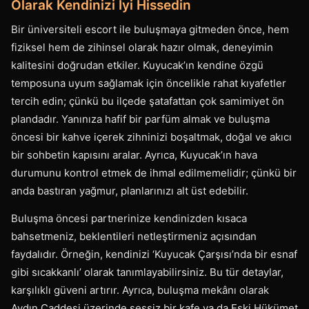
Olarak Kendinizi İyi Hissedin
Bir üniversiteli escort ile buluşmaya gitmeden önce, hem
fiziksel hem de zihinsel olarak hazır olmak, deneyimin
kalitesini doğrudan etkiler. Kuyucak’ın kendine özgü
temposuna uyum sağlamak için öncelikle rahat kıyafetler
tercih edin; çünkü bu ilçede şatafattan çok samimiyet ön
plandadır. Yanınıza hafif bir parfüm almak ve buluşma
öncesi bir kahve içerek zihninizi boşaltmak, doğal ve akıcı
bir sohbetin kapısını aralar. Ayrıca, Kuyucak’ın hava
durumunu kontrol etmek de ihmal edilmemelidir; çünkü bir
anda bastıran yağmur, planlarınızı alt üst edebilir.
Buluşma öncesi partnerinize kendinizden kısaca
bahsetmeniz, beklentileri netleştirmeniz açısından
faydalıdır. Örneğin, kendinizi ‘Kuyucak Çarşısı’nda bir esnaf
gibi sıcakkanlı’ olarak tanımlayabilirsiniz. Bu tür detaylar,
karşılıklı güveni artırır. Ayrıca, buluşma mekânı olarak
Aydın Caddesi üzerinde sessiz bir kafe ya da Eski Hükümet