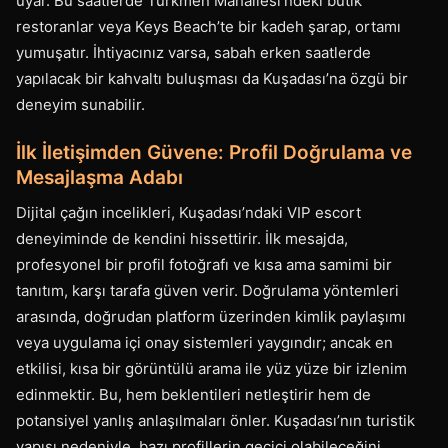
uyar. Bu saatlerde Türkmen Mahallesi’ndeki butik
restoranlar veya Keys Beach’te bir kadeh şarap, ortamı
yumuşatır. İhtiyacınız varsa, sabah erken saatlerde
yapılacak bir kahvaltı buluşması da Kuşadası’na özgü bir
deneyim sunabilir.
İlk İletişimden Güvene: Profil Doğrulama ve
Mesajlaşma Adabı
Dijital çağın incelikleri, Kuşadası’ndaki VIP escort
deneyiminde de kendini hissettirir. İlk mesajda,
profesyonel bir profil fotoğrafı ve kısa ama samimi bir
tanıtım, karşı tarafa güven verir. Doğrulama yöntemleri
arasında, doğrudan platform üzerinden kimlik paylaşımı
veya uygulama içi onay sistemleri yaygındır; ancak en
etkilisi, kısa bir görüntülü arama ile yüz yüze bir izlenim
edinmektir. Bu, hem beklentileri netleştirir hem de
potansiyel yanlış anlaşılmaları önler. Kuşadası’nın turistik
yapısı nedeniyle, bazı profillerin geçici olabileceğini