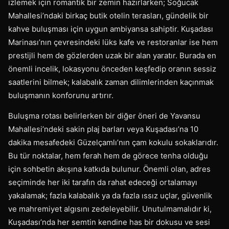
izlemek için romantik bir zemin hazırlarken; Soğucak
Mahallesi’ndaki birkaç butik otelin terasları, gündelik bir
kahve buluşması için uygun ambiyansa sahiptir. Kuşadası
Marinası’nın çevresindeki lüks kafe ve restoranlar ise hem
prestijli hem de gözlerden uzak bir alan yaratır. Burada en
önemli incelik, lokasyonu önceden keşfedip oranın sessiz
saatlerini bilmek; kalabalık zaman dilimlerinden kaçınmak
buluşmanın konforunu artırır.
Buluşma rotası belirlerken bir diğer öneri de Yavansu
Mahallesi’ndeki sakin plaj barları veya Kuşadası’na 10
dakika mesafedeki Güzelçamlı’nın çam kokulu sokaklarıdır.
Bu tür noktalar, hem ferah hem de görece tenha olduğu
için sohbetin akışına katkıda bulunur. Önemli olan, adres
seçiminde her iki tarafın da rahat edeceği ortalamayı
yakalamak; fazla kalabalık ya da fazla ıssız uçlar, güvenlik
ve mahremiyet algısını zedeleyebilir. Unutulmamalıdır ki,
Kuşadası’nda her semtin kendine has bir dokusu ve sesi