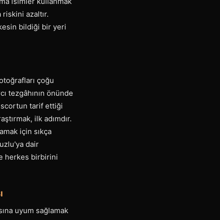
rma isimler kullanmak
iskini azaltır.
in bildiği bir yeri
fotoğrafları çoğu
arcı tezgâhının önünde
scortun tarif ettiği
ştırmak, ilk adımdır.
lamak için sıkça
uzlu'ya dair
 herkes birbirini
ı
gısına uyum sağlamak