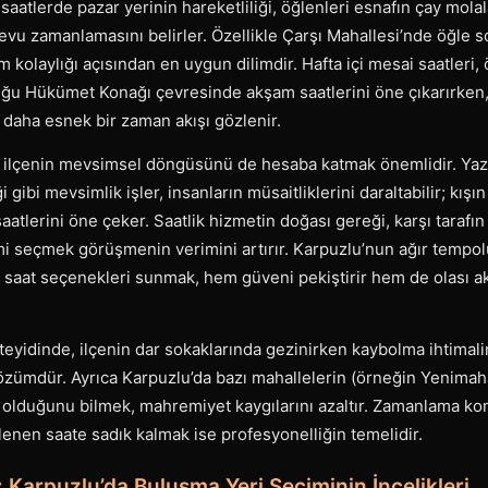
saatlerde pazar yerinin hareketliliği, öğlenleri esnafın çay mola
ndevu zamanlamasını belirler. Özellikle Çarşı Mahallesi’nde öğle s
m kolaylığı açısından en uygun dilimdir. Hafta içi mesai saatleri,
ğu Hükümet Konağı çevresinde akşam saatlerini öne çıkarırken,
a daha esnek bir zaman akışı gözlenir.
ilçenin mevsimsel döngüsünü de hesaba katmak önemlidir. Yaz 
ği gibi mevsimlik işler, insanların müsaitliklerini daraltabilir; kış
aatlerini öne çeker. Saatlik hizmetin doğası gereği, karşı tarafın
i seçmek görüşmenin verimini artırır. Karpuzlu’nun ağır tempol
e saat seçenekleri sunmak, hem güveni pekiştirir hem de olası a
eyidinde, ilçenin dar sokaklarında gezinirken kaybolma ihtimal
çözümdür. Ayrıca Karpuzlu’da bazı mahallelerin (örneğin Yenimaha
 olduğunu bilmek, mahremiyet kaygılarını azaltır. Zamanlama ko
enen saate sadık kalmak ise profesyonelliğin temelidir.
i: Karpuzlu’da Buluşma Yeri Seçiminin İncelikleri