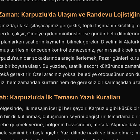
aman: Karpuzlu'da Ulaşım ve Randevu Lojistiğinin
nızda, ilk karşılaşacağınız gerçeklik, toplu taşımanın kısıtlılığı ol
lerde çalışır, Çine'ye giden minibüsler ise günün belli dilimlerin
planlarken saatlerin kıymetini bilmek gerekir. Diyelim ki Atatürk
lmuş tarifesini önceden kontrol etmezseniz, yarım saatlik bekl
Karpuzlu'nun dar sokaklarında araçla ilerlemek, Pazar günleri kur
ka bir boyuta ulaşır. Bu yüzden, saatlik escort kültüründe zam
r zekâ gerektirir. Özel aracınız yoksa, belediye otobüsünün son d
izi hem zamandan kurtarır hem de gereksiz bir karmaşadan uzak
ı: Karpuzlu’da İlk Temasın Yazılı Kuralları
ölgesinde, ilk mesajın içeriği her şeydir. Karpuzlu gibi küçük bir 
 bir dil kullanmak, buluşmanın seyrini değiştirir. Ismarlama bir
lebe geçmek yerine, bölgenin havasından, mesela Akpınar'daki ç
, samimi bir başlangıçtır. Yazı dilinde nazik ve kibar olmak; iml