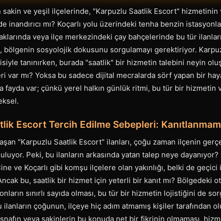
 sakin ve yeşil ilçelerinde, "Karpuzlu Saatlik Escort" hizmetinin 
e inandırıcı mı? Koçarlı yolu üzerindeki tenha benzin istasyonlar
aklarında veya ilçe merkezindeki çay bahçelerinde bu tür ilanlar
k, bölgenin sosyolojik dokusunu sorgulamayı gerektiriyor. Karpu
siyle tanınırken, burada "saatlik" bir hizmetin talebini neyin ol
ri var mı? Yoksa bu sadece dijital mecralarda sörf yapan bir ha
fayda var; çünkü yerel halkın günlük ritmi, bu tür bir hizmetin v
eksel.
tlik Escort Tercih Edilme Sebepleri: Kanıtlanmam
aşan "Karpuzlu Saatlik Escort" ilanları, çoğu zaman ilçenin ger
uluyor. Peki, bu ilanların arkasında yatan talep neye dayanıyor?
ne ve Koçarlı gibi komşu ilçelere olan yakınlığı, belki de geçici 
 Ancak bu, saatlik bir hizmet için yeterli bir kanıt mı? Bölgedeki ot
nların sınırlı sayıda olması, bu tür bir hizmetin lojistiğini de sorg
u ilanların çoğunun, ilçeye hiç adım atmamış kişiler tarafından o
esnafın veya sakinlerin bu konuda net bir fikrinin olmaması, hizm