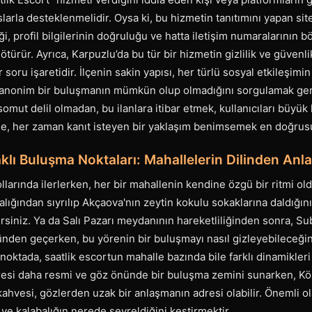
slarla desteklenmelidir. Oysa ki, bu hizmetin tanıtımını yapan sit
ği, profil bilgilerinin doğruluğu ve hatta iletişim numaralarının b
türür. Ayrıca, Karpuzlu’da bu tür bir hizmetin gizlilik ve güvenlik
r soru işaretidir. İlçenin sakin yapısı, her türlü sosyal etkileşi
, anonim bir buluşmanın mümkün olup olmadığını sorgulamak ger
omut delil olmadan, bu ilanlara itibar etmek, kullanıcıları büyük h
le, her zaman kanıt isteyen bir yaklaşım benimsemek en doğrusu
klı Buluşma Noktaları: Mahallelerin Dilinden An
llarında ilerlerken, her bir mahallenin kendine özgü bir ritmi ol
alığından sıyrılıp Akçaova'nın zeytin kokulu sokaklarına daldığı
rsiniz. Ya da Salı Pazarı meydanının hareketliliğinden sonra, Su
nden geçerken, bu yörenin bir buluşmayı nasıl gizleyebileceğ
noktada, saatlik escortun mahalle bazında bile farklı dinamikler
esi daha resmi ve göz önünde bir buluşma zemini sunarken, Kö
kahvesi, gözlerden uzak bir anlaşmanın adresi olabilir. Önemli ol
 ve kalabalığın nerede seyreldiğini kestirmektir.