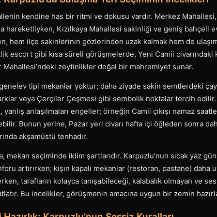
lenin kendine has bir ritmi ve dokusu vardır. Merkez Mahallesi, 
 hareketliyken, Kızılkaya Mahallesi sakinliği ve geniş bahçeli ev
n, hem ilçe sakinlerinin gözlerinden uzak kalmak hem de ulaşım
aatlik escort gibi kısa süreli görüşmelerde, Yeni Camii civarındaki
r Mahallesi’ndeki zeytinlikler doğal bir mahremiyet sunar.
genelev tipi mekanlar yoktur; daha ziyade sakin semtlerdeki çay
arklar veya Çerçiler Çeşmesi gibi sembolik noktalar tercih edilir
ek, yanlış anlaşılmaları engeller; örneğin Camii çıkışı namaz saat
bilir. Bunun yerine, Pazar yeri civarı hafta içi öğleden sonra da
arında akşamüstü tenhadır.
a, mekan seçiminde iklim şartlarıdır. Karpuzlu’nun sıcak yaz gün
oru artırırken; kışın kapalı mekanlar (restoran, pastane) daha
erken, tarafların kolayca tanışabileceği, kalabalık olmayan ve se
atlatır. Bu incelikler, görüşmenin amacına uygun bir zemin hazırl
Hazırlık: Karpuzlu’nun Sessiz Kuralları