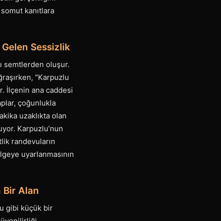
 somut kanıtlara
 Gelen Sessizlik
lı semtlerden oluşur.
ğraşırken, "Karpuzlu
or. İlçenin ana caddesi
plar, çoğunlukla
akika uzaklıkta olan
uyor. Karpuzlu’nun
tlik randevuların
ölgeye uyarlanmasının
 Bir Alan
u gibi küçük bir
venilirliği,