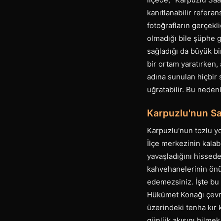
kanıtlanabilir referan
fotoğrafların gerçekli
olmadığı bile şüphe gö
sağladığı da büyük bi
bir ortam yaratırken
adına sunulan hiçbir s
uğratabilir. Bu neden
Karpuzlu'nun Sa
Karpuzlu'nun tozlu yo
İlçe merkezinin kalab
yavaşladığını hissede
kahvehanelerinin önü
edemezsiniz. İşte bu 
Hükümet Konağı çevr
üzerindeki tenha kır 
günlük akışını bilmek