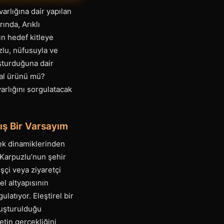
varlığına dair yapılan
ında, Arıklı
ın hedef kitleye
zlu, nüfusuyla ve
uşturduğuna dair
yal ürünü mü?
arlığını sorgulatacak
ış Bir Varsayım
çek dinamiklerinden
 Karpuzlu’nun şehir
işçi veya ziyaretçi
el altyapısının
ulatıyor. Eleştirel bir
luşturulduğu
etin gerçekliğini