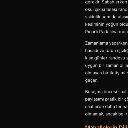
gerekir. Sabah erken 
okul çıkışı telaşı ra
sakinlik hem de ulaşı
kesiminin yoğun oldu
Pınarlı Park civarınd
Zamanlama yaparken 
hasadı ve tütün işçili
kısa günler randevu s
uygun bir zaman dilim
olmayan bir iletişiml
geçer.
Buluşma öncesi saat t
paylaşımı pratik bir 
saatlerde daha tenha
olmamak, ancak belirl
Mahallelerin Dil