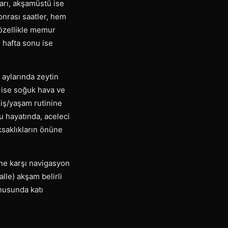
ları, akşamüstü ise
onrası saatler, hem
 özellikle memur
 hafta sonu ise
aylarında zeytin
ın ise soğuk hava ve
 iş/yaşam rutinine
u hayatında, aceleci
ksaklıkların önüne
ine karşı navigasyon
lle) akşam belirli
nusunda katı