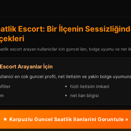
tlik Escort: Bir İlçenin Sessizliği
çekleri
tlik escort arayan kullanicilar icin guncel ilan, bolge uyumu ve net il
 Escort Arayanlar İçin
llanici en cok guncel profil, net iletisim ve yakin bolge uyumun
filler
hizli iletisim imkani
im
net ilan bilgisi
★ Karpuzlu Guncel Saatlik Ilanlarini Goruntule »