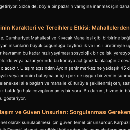
etiriyor. Sizce de, böyle bir pazarın varlığına inanmak için daha
nin Karakteri ve Tercihlere Etkisi: Mahallelerden
e, Cumhuriyet Mahallesi ve Kıyıcak Mahallesi gibi birbirine bağ
an insanların büyük çoğunluğu zeytincilik ve incir üretimiyle u
ir kavramın bu kadar hızlı yayılması sosyolojik bir çelişki yaratıy
lerde veya pazar yerinde bu konuyu açtığınızda alacağınız ceva
 olacaktır. Ulaşım açısından Aydın şehir merkezine yaklaşık 45 d
hayatı veya anonim buluşmalar için pek de uygun bir zemin sunm
 geleneksel aile bağları ve mahalle kültürüyle şekillenmişken, saa
şılık bulduğu hala cevaplanmamış bir soru. Bu durum, hizmetin b
u gösteriyor.
laşım ve Güven Unsurları: Sorgulanması Gereken
nel olarak sunulabilmesi için güven temel bir unsurdur. Karpuzl
lik Escort" hizmeti verdiğini iddia eden kişi veya platformların gü