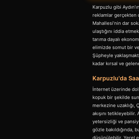
Karpuzlu gibi Aydın’ın
reklamlar gerçekten d
Mahallesi’nin dar sok
ulaştığını iddia etme
tarıma dayalı ekonomi
elimizde somut bir ve
Şüpheyle yaklaşmakta 
kadar kırsal ve gelen
Karpuzlu'da Saa
İnternet üzerinde dol
kopuk bir şekilde sun
merkezine uzaklığı, Çi
akışını tetikleyebilir.
yetersizliği ve pansiyo
gözle bakıldığında, b
düşünülebilir. Yerel 