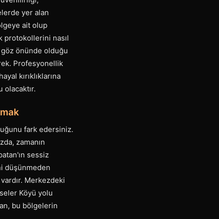
elerde yer alan
ölgeye ait olup
 protokollerini nasıl
min göz önünde olduğu
ek. Profesyonellik
ayal kırıklıklarına
 olacaktır.
lamak
duğunu fark edersiniz.
nızda, zamanın
batan'ın sessiz
ini düşünmeden
i vardır. Merkezdeki
seler Köyü yolu
an, bu bölgelerin