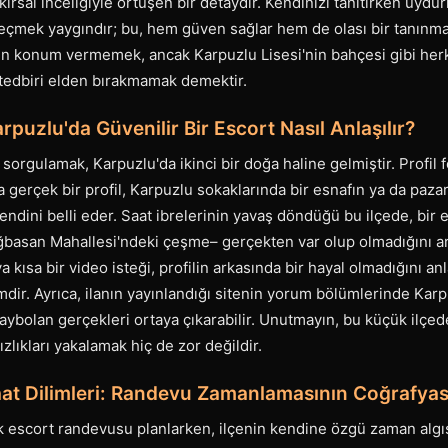
ırsal inceliğiyle örtüşen bir detaydır. Kendinizi tanıtırken uydu
eçmek yaygındır; bu, hem güven sağlar hem de olası bir tanınma r
n konum vermemek, ancak Karpuzlu Lisesi'nin bahçesi gibi herkes
tedbiri elden bırakmamak demektir.
arpuzlu'da Güvenilir Bir Escort Nasıl Anlaşılır?
i sorgulamak, Karpuzlu'da ikinci bir doğa haline gelmiştir. Profil 
a gerçek bir profil, Karpuzlu sokaklarında bir esnafın ya da paz
endini belli eder. Saat ibrelerinin yavaş döndüğü bu ilçede, bir e
basan Mahallesi'ndeki çeşme– gerçekten var olup olmadığını ara
 kısa bir video isteği, profilin arkasında bir hayal olmadığını an
dir. Ayrıca, ilanın yayınlandığı sitenin yorum bölümlerinde Karp
aybolan gerçekleri ortaya çıkarabilir. Unutmayın, bu küçük ilçede
ızlıkları yakalamak hiç de zor değildir.
at Dilimleri: Randevu Zamanlamasının Coğrafyas
lik escort randevusu planlarken, ilçenin kendine özgü zaman al