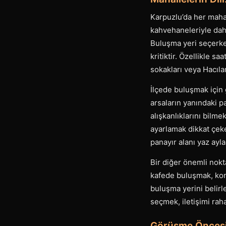
Karpuzlu’da her mahal
kahvehaneleriyle daha
Buluşma yeri seçerke
kritiktir. Özellikle s
sokakları veya Hacıla
İlçede buluşmak için 
arsaların yanındaki p
alışkanlıklarını bilm
ayarlamak dikkat çeke
panayır alanı yaz ayl
Bir diğer önemli nokt
kafede buluşmak, konf
buluşma yerini belirl
seçmek, iletişimi rah
Görüşme Öncesi 