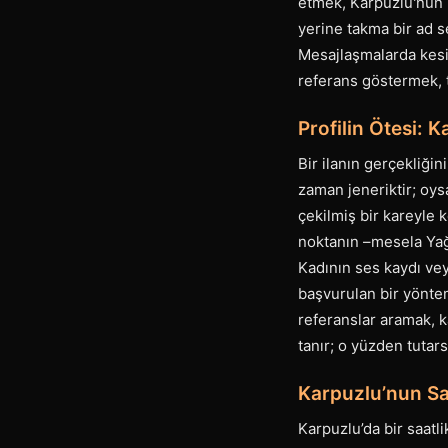
etmek, Karpuzlu'nun k
yerine takma bir ad s
Mesajlaşmalarda kesi
referans göstermek, 
Profilin Ötesi: K
Bir ilanın gerçekliğin
zaman jeneriktir; oys
çekilmiş bir kareyle k
noktanın –mesela Yağ
Kadının ses kaydı veya
başvurulan bir yöntem
referanslar aramak, k
tanır; o yüzden tutars
Karpuzlu’nun Sa
Karpuzlu’da bir saat