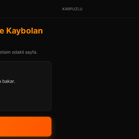
KARPUZLU
nde Kaybolan
etisim odakli sayfa.
a bakar.