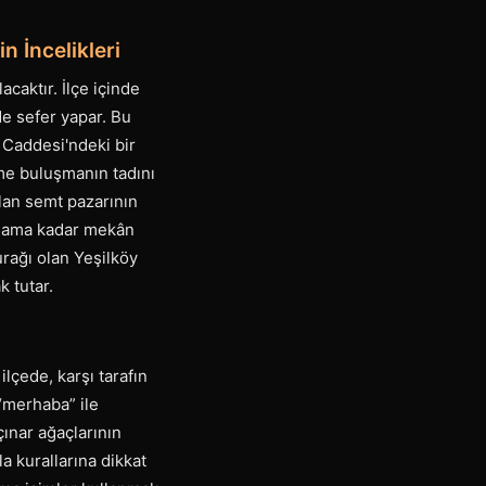
 İncelikleri
acaktır. İlçe içinde
de sefer yapar. Bu
 Caddesi'ndeki bir
eme buluşmanın tadını
ulan semt pazarının
anlama kadar mekân
urağı olan Yeşilköy
 tutar.
ilçede, karşı tarafın
 “merhaba” ile
ınar ağaçlarının
a kurallarına dikkat