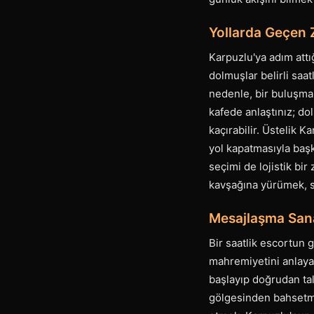
Yollarda Geçen Z
Karpuzlu'ya adım attığı
dolmuşlar belirli saat
nedenle, bir buluşma 
kafede anlaştınız; do
kaçırabilir. Üstelik 
yol kapatmasıyla baş
seçimi de lojistik bi
kavşağına yürümek, s
Mesajlaşma Sanat
Bir saatlik escortun g
mahremiyetini anlayan
başlayıp doğrudan ta
gölgesinden bahsetmek