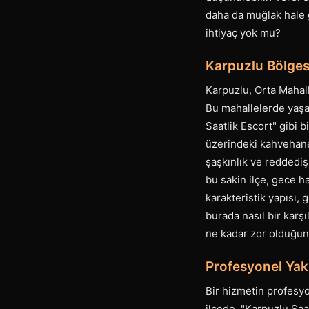
daha da muğlak hale g
ihtiyaç yok mu?
Karpuzlu Bölgesi
Karpuzlu, Orta Mahall
Bu mahallelerde yaşay
Saatlik Escort" gibi b
üzerindeki kahvehane
şaşkınlık ve reddediş
bu sakin ilçe, gece 
karakteristik yapısı,
burada nasıl bir kar
ne kadar zor olduğun
Profesyonel Yak
Bir hizmetin profesyo
ilçede, "Karpuzlu Saat