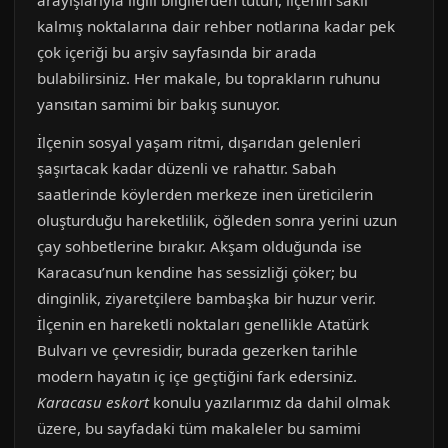
arayışlarıyla ilgili bilgilerden tutun, ilçenin saklı
kalmış noktalarına dair rehber notlarına kadar pek
çok içeriği bu arşiv sayfasında bir arada
bulabilirsiniz. Her makale, bu toprakların ruhunu
yansıtan samimi bir bakış sunuyor.
İlçenin sosyal yaşam ritmi, dışarıdan gelenleri
şaşırtacak kadar düzenli ve rahattır. Sabah
saatlerinde köylerden merkeze inen üreticilerin
oluşturduğu hareketlilik, öğleden sonra yerini uzun
çay sohbetlerine bırakır. Akşam olduğunda ise
Karacasu’nun kendine has sessizliği çöker; bu
dinginlik, ziyaretçilere bambaşka bir huzur verir.
İlçenin en hareketli noktaları genellikle Atatürk
Bulvarı ve çevresidir, burada gezerken tarihle
modern hayatın iç içe geçtiğini fark edersiniz.
Karacasu eskort
konulu yazılarımız da dahil olmak
üzere, bu sayfadaki tüm makaleler bu samimi