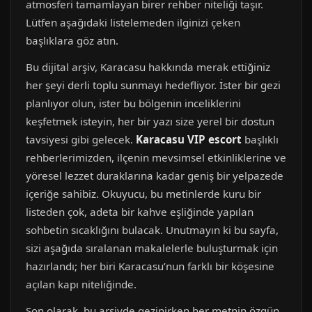
atmosferi tamamlayan birer rehber niteliği taşır.
Lütfen aşağıdaki listelemeden ilginizi çeken
başlıklara göz atın.
Bu dijital arşiv, Karacasu hakkında merak ettiğiniz
her şeyi derli toplu sunmayı hedefliyor. İster bir gezi
planlıyor olun, ister bu bölgenin inceliklerini
keşfetmek isteyin, her bir yazı size yerel bir dostun
tavsiyesi gibi gelecek.
Karacasu VIP escort
başlıklı
rehberlerimizden, ilçenin mevsimsel etkinliklerine ve
yöresel lezzet duraklarına kadar geniş bir yelpazede
içeriğe sahibiz. Okuyucu, bu metinlerde kuru bir
listeden çok, adeta bir kahve eşliğinde yapılan
sohbetin sıcaklığını bulacak. Unutmayın ki bu sayfa,
sizi aşağıda sıralanan makalelerle buluşturmak için
hazırlandı; her biri Karacasu’nun farklı bir köşesine
açılan kapı niteliğinde.
Son olarak, bu arşivde gezinirken her metnin özgün